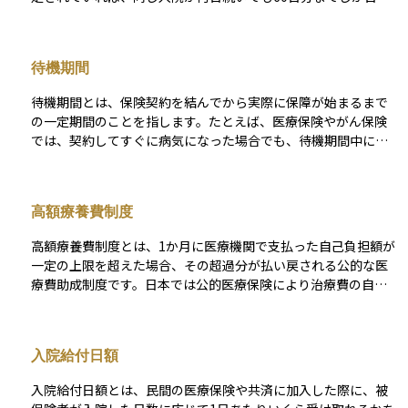
給付を受け取れません。その上限を超えた入院期間は自己負担
になるため、治療が長引く可能性のある病気を心配する場合
は、限度日数が十分かどうかを検討することが大切です。 一方
待機期間
で、限度日数を長く設定すると保険料が高くなるため、公的医
療保険や貯蓄とのバランスを踏まえて無理のない範囲で選ぶこ
待機期間とは、保険契約を結んでから実際に保障が始まるまで
とが資産形成にとって有効です。
の一定期間のことを指します。たとえば、医療保険やがん保険
では、契約してすぐに病気になった場合でも、待機期間中に発
病したものについては保険金が支払われない仕組みになってい
ます。これは、保険契約時にすでに病気が進行していた場合な
どに、不当な請求を防ぐための制度です。
高額療養費制度
高額療養費制度とは、1か月に医療機関で支払った自己負担額が
一定の上限を超えた場合、その超過分が払い戻される公的な医
療費助成制度です。日本では公的医療保険により治療費の自己
負担割合は原則3割（高齢者などは1〜2割）に抑えられていま
すが、手術や長期入院などで医療費が高額になると家計への影
響は大きくなります。こうした経済的負担を軽減するために設
入院給付日額
けられているのが、この高額療養費制度です。 上限額は、70歳
未満と70歳以上で異なり、さらに所得区分（年収の目安）によ
入院給付日額とは、民間の医療保険や共済に加入した際に、被
って細かく設定されています。たとえば、年収約370万〜770万