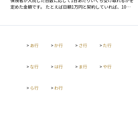
保険者が入院した日数に応じて1日あたりいくら受け取れるかを
円の方（一般的な所得層）では、1か月あたりの自己負担限度額
定めた金額です。 たとえば日額1万円と契約していれば、10日
は「約8万円＋（総医療費−26.7万円）×1％」となります。これ
間入院した場合に10万円が給付されます。公的医療保険でカバ
を超えた分は、後から申請によって保険者から払い戻しを受け
ーしきれない自己負担分や、入院中の生活費・家族の交通費な
ることができます。 また、事前に健康保険の窓口で「限度額適
どを補う目的で設定されるため、金額が高過ぎても保険料負担
用認定証」を取得し、医療機関に提示しておけば、病院の窓口
が重くなり、逆に低過ぎると入院時の支出を賄い切れない恐れ
で支払う金額そのものを最初から自己負担限度額までに抑える
があります。 資産運用の観点では、万一の医療費リスクを事前
ことも可能です。これにより、退院後の払い戻しを待たずに現
>
あ行
>
か行
>
さ行
>
た行
にヘッジすることで、手元資金を投資に回す余裕を保ちやすく
金の一時的な負担を軽減できます。 同じ月に複数の医療機関を
なるため、適切な日額設定が長期的な資産形成を左右する重要
受診した場合や、同一世帯で同じ医療保険に加入している家族
なポイントとなります。
がいる場合には、世帯単位で医療費を合算して上限額を適用す
>
な行
>
は行
>
ま行
>
や行
ることもできます。さらに、直近12か月以内に3回以上この制
度を利用して上限を超えた場合、4回目以降は「多数回該当」と
なり、上限額がさらに引き下げられる仕組みもあります。な
お、払い戻し申請から実際の支給までには1〜2か月程度かかる
>
ら行
>
わ行
のが一般的です。 資産運用の観点から見ると、この制度によっ
て突発的な医療費リスクの一部を公的にカバーできるため、民
間の医療保険や緊急時資金を過剰に積み上げる必要がない場合
もあります。医療費リスクへの備えは、公的制度・民間保険・
現金準備のバランスで考えることが大切です。特に高所得者や
自営業者の場合は、上限額が比較的高めに設定されている点や
支給までのタイムラグを踏まえ、制度と現金の両面から備えて