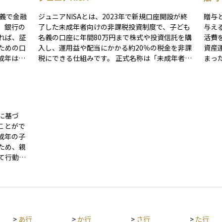
名義で金融
ジュニアNISAとは、2023年で新規口座開設が終
贈与
。銀行の
了した未成年者向けの非課税投資制度で、子ども
与え
れば、証
名義の口座に年間80万円まで株式や投資信託を購
活費
ための口
入し、運用益や配当にかかる約20％の税金を非課
資産
成年は単
税にできる仕組みです。 正式名称は「未成年者少
まった
や運用に
額投資非課税制度」で、2016年に導入されまし
た側
育資
た。親や祖父母が子どもの将来資金を準備する手
を受
利用され
段として利用されてきましたが、2024年以降は新
す。
ような制度
NISAへ一本化されています。既存口座は当面非課
多く
始められ
税運用を継続できますが、追加買付には制限があ
減で
に基づ
る点に注意が必要です。
うえ
ことがで
用条件を
成年の子
資初心者
ため、親
に早いう
て行動し
といえま
する成年
法律行為
場面で
に、法定
>
あ行
>
か行
>
さ行
>
た行
利を守る