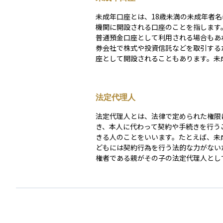
未成年口座とは、18歳未満の未成年者
機関に開設される口座のことを指します
普通預金口座として利用される場合もあ
券会社で株式や投資信託などを取引する
座として開設されることもあります。未
独で契約行為を行えないため、口座開設
は保護者の同意や代理が必要となります。 教
金の管理や将来の資産形成を目的として
法定代理人
るケースが多く、特にジュニアNISAの
と組み合わせることで、非課税で投資を
法定代理人とは、法律で定められた権限
るメリットがあります。 一方で、資金の出し入れ
き、本人に代わって契約や手続きを行う
や運用に制約がある場合もあるため、利
きる人のことをいいます。たとえば、未
事前に確認しておくことが大切です。投
どもには契約行為を行う法的な力がない
の家庭にとっては、子どもの将来のため
権者である親がその子の法定代理人とし
ちから資産形成を意識できる有効な手段
ます。 また、認知症などで判断能力が低下してい
す。
る高齢者の場合には、家庭裁判所が選任
後見人が法定代理人となり、財産管理や
を代わりに行います。資産運用や相続の
は、本人が判断できない状況にある場合
代理人が重要な手続きを担うことで、権