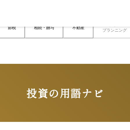
ライフ

節税
相続・贈与
不動産
プランニング
投資の用語ナビ