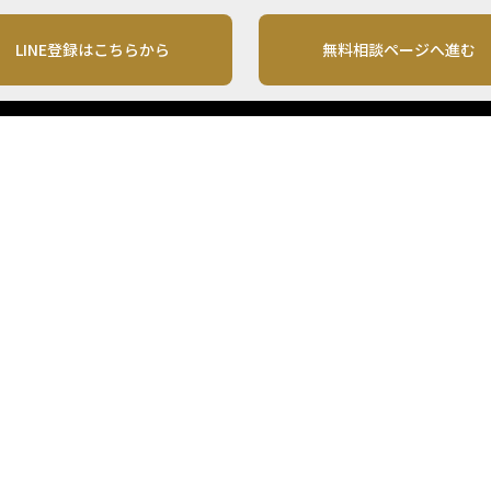
LINE登録はこちらから
無料相談ページへ進む
運営会社
利用規約
各種お問い合わせ
株式会社MONO Investment
プライバシーポリシー
コンテンツの二次利用
ンテンツは、情報の提供を目的としており、投資その他の行動を勧誘する目的で、作
投資の最終決定は、お客様ご自身でご判断いただきますようお願いいたします。 本
から入手したものですが、その情報源の確実性を保証したものではありません。 ま
があります。