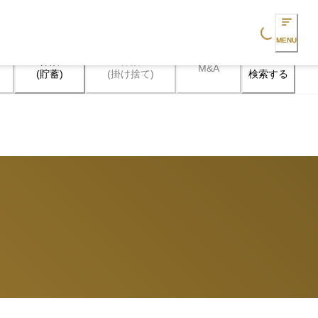
Loading...
MENU
保険

保険

M&A
検索する
(貯蓄)
(掛け捨て)