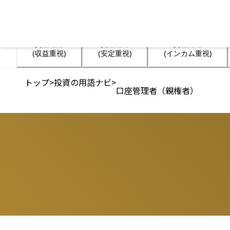
資産運用

資産運用

資産運用

(収益重視)
(安定重視)
(インカム重視)
トップ
>
投資の用語ナビ
>
口座管理者（親権者）