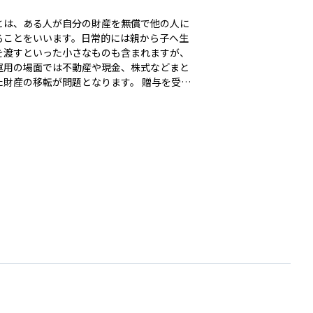
とは、ある人が自分の財産を無償で他の人に
ることをいいます。日常的には親から子へ生
を渡すといった小さなものも含まれますが、
運用の場面では不動産や現金、株式などまと
財産の移転が問題となります。 贈与を受け
には贈与税がかかることがあり、税額は贈与
けた財産の価値や関係性によって変わりま
特に相続の対策として贈与を活用することが
、生前に財産を移すことで相続税の負担を軽
きる可能性があります。資産を計画的に守る
で、贈与は大切な手段のひとつです。