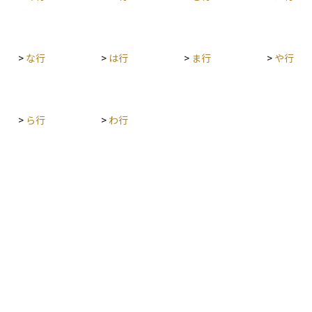
>
な行
>
は行
>
ま行
>
や行
>
ら行
>
わ行