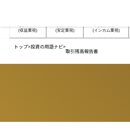
資産運用

資産運用

資産運用

(収益重視)
(安定重視)
(インカム重視)
トップ
>
投資の用語ナビ
>
取引残高報告書