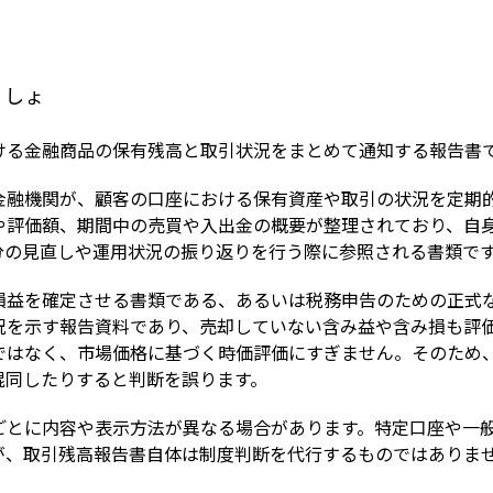
Term
くしょ
ける金融商品の保有残高と取引状況をまとめて通知する報告書
金融機関が、顧客の口座における保有資産や取引の状況を定期
や評価額、期間中の売買や入出金の概要が整理されており、自
分の見直しや運用状況の振り返りを行う際に参照される書類で
損益を確定させる書類である、あるいは税務申告のための正式
況を示す報告資料であり、売却していない含み益や含み損も評
ではなく、市場価格に基づく時価評価にすぎません。そのため
混同したりすると判断を誤ります。
とに内容や表示方法が異なる場合があります。特定口座や一般口
が、取引残高報告書自体は制度判断を代行するものではありま