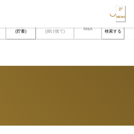
Loading...
MENU
保険

保険

M&A
検索する
(貯蓄)
(掛け捨て)