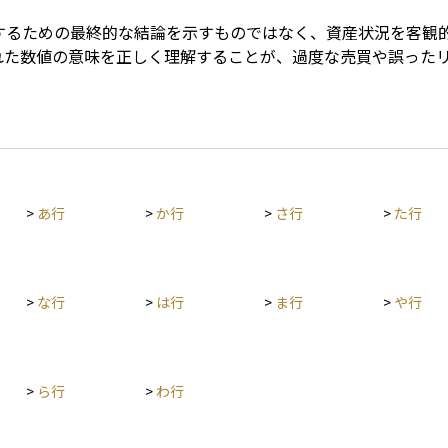
するための最終的な結論を示すものではなく、資産状況を客観
れた数値の意味を正しく理解することが、過度な売買や誤った
>
あ行
>
か行
>
さ行
>
た行
>
な行
>
は行
>
ま行
>
や行
>
ら行
>
わ行