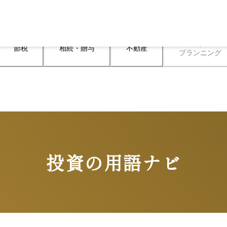
ライフ

節税
相続・贈与
不動産
プランニング
投資の用語ナビ