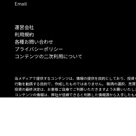
Email:
運営会社
利用規約
各種お問い合わせ
プライバシーポリシー
コンテンツの二次利用について
当メディアで提供するコンテンツは、情報の提供を目的としており、投資
行動を勧誘する目的で、作成したものではありません。 銘柄の選択、売買
投資の最終決定は、お客様ご自身でご判断いただきますようお願いいたしま
コンテンツの情報は、弊社が信頼できると判断した情報源から入手したも
が、その情報源の確実性を保証したものではありません。 また、本コンテ
載内容は、予告なしに変更することがあります。
「投資のコンシェルジュ」はMONO Investmentの登録商標です（登録商標
6527070号）。