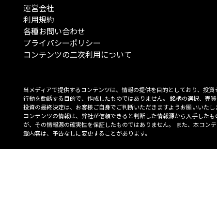
運営会社
利用規約
各種お問い合わせ
プライバシーポリシー
コンテンツの二次利用について
当メディアで提供するコンテンツは、情報の提供を目的としており、投資
行動を勧誘する目的で、作成したものではありません。 銘柄の選択、売買
投資の最終決定は、お客様ご自身でご判断いただきますようお願いいたしま
コンテンツの情報は、弊社が信頼できると判断した情報源から入手したも
が、その情報源の確実性を保証したものではありません。 また、本コンテ
載内容は、予告なしに変更することがあります。
「投資のコンシェルジュ」はMONO Investmentの登録商標です（登録商標
6527070号）。
Copyright © 2022 株式会社MONO Investment All rights reserved.