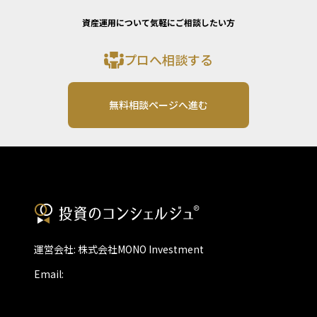
資産運用について気軽にご相談したい方
プロへ相談する
無料相談ページへ進む
運営会社: 株式会社MONO Investment
Email: