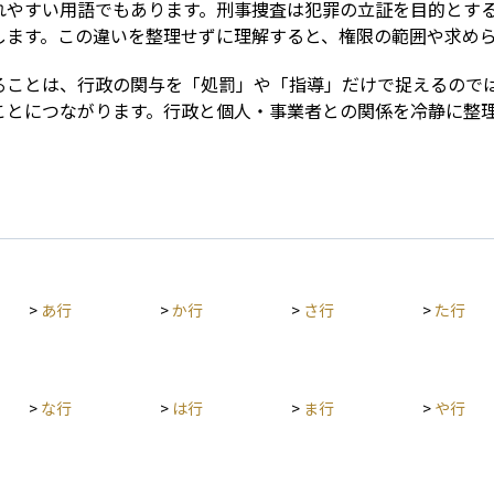
れやすい用語でもあります。刑事捜査は犯罪の立証を目的とす
します。この違いを整理せずに理解すると、権限の範囲や求め
ることは、行政の関与を「処罰」や「指導」だけで捉えるので
ことにつながります。行政と個人・事業者との関係を冷静に整
>
あ行
>
か行
>
さ行
>
た行
>
な行
>
は行
>
ま行
>
や行