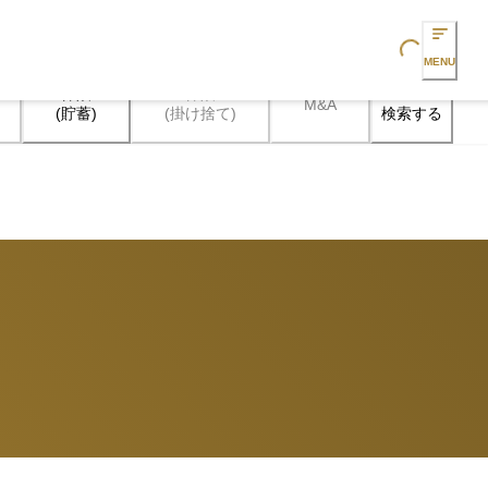
Loading...
MENU
保険

保険

M&A
検索する
(貯蓄)
(掛け捨て)