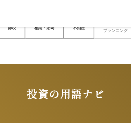
ライフ

節税
相続・贈与
不動産
プランニング
投資の用語ナビ