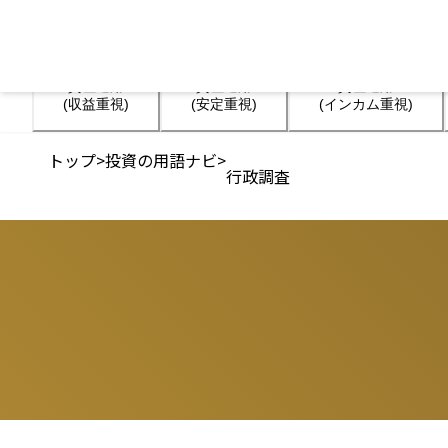
資産運用

資産運用

資産運用

(収益重視)
(安定重視)
(インカム重視)
トップ
>
投資の用語ナビ
>
行政調査