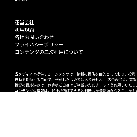
運営会社
利用規約
各種お問い合わせ
プライバシーポリシー
コンテンツの二次利用について
当メディアで提供するコンテンツは、情報の提供を目的としており、投資
行動を勧誘する目的で、作成したものではありません。 銘柄の選択、売買
投資の最終決定は、お客様ご自身でご判断いただきますようお願いいたしま
コンテンツの情報は、弊社が信頼できると判断した情報源から入手したも
が、その情報源の確実性を保証したものではありません。 また、本コンテ
載内容は、予告なしに変更することがあります。
「投資のコンシェルジュ」はMONO Investmentの登録商標です（登録商標
6527070号）。