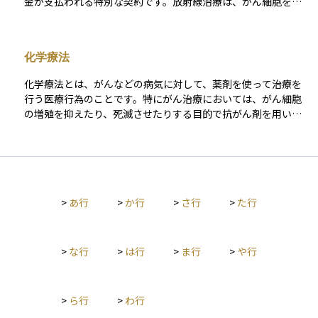
金が支払われる特別な契約です。放射線治療は、がん細胞を死
る可能性があるため、戦略的に選ぶべき要素のひとつです。
滅させたり縮小させたりする目的で高エネルギーの放射線を照
射する治療法で、手術や化学療法と並ぶ主要ながん治療の一つ
です。 この特約に加入していれば、入院か通院かを問わず、所
化学療法
定の条件を満たす放射線治療を受けた際に、一定額の給付金が
支給される仕組みです。治療は数回から数十回に及ぶこともあ
化学療法とは、がんなどの病気に対して、薬剤を使って治療を
り、経済的な負担を軽減する目的で利用されます。 保障内容や
行う医療行為のことです。特にがん治療においては、がん細胞
給付回数に制限がある場合もあるため、契約内容をよく確認す
の増殖を抑えたり、死滅させたりする目的で抗がん剤を用いる
ることが大切です。
治療法を指します。内服薬や点滴などの方法で体内に薬を取り
込むことで、全身のがん細胞に働きかけることができるのが特
徴です。手術や放射線治療が局所的な治療であるのに対し、化
学療法は全身に効果が及ぶため、転移したがんや再発防止のた
めに用いられることが多いです。一方で、正常な細胞にも影響
>
あ行
>
か行
>
さ行
>
た行
を与えるため、副作用が出ることがあります。患者一人ひとり
の状態に応じて治療内容を調整しながら行われる、専門的な管
理が必要な治療法です。
>
な行
>
は行
>
ま行
>
や行
>
ら行
>
わ行