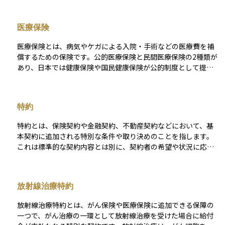
は「診断一時金」「入院給付金」「通院給付金」など複数の給
付項目がセットされており、加入時の年齢・性別・保障内容に
医療保険
よって保険料が決まります。 更新型と終身型があり、更新型は
一定年齢で保険料が上がる一方、終身型は加入時の保険料が一
医療保険とは、病気やケガによる入院・手術などの医療費を補
生続くため、長期的な負担の見通しを立てることが大切です。
償するための保険です。公的医療保険と民間医療保険の2種類が
がん治療は医療技術の進歩で入院期間が短くなり通院や薬物療
あり、日本では健康保険や国民健康保険が公的制度として提供
法が中心になる傾向があるため、保障内容が現在の治療実態に
されています。一方、民間医療保険は、公的保険でカバーしき
合っているかを確認し、必要に応じて保険の見直しを行うと安
れない自己負担分や特定の治療費を補填するために活用されま
心です。
す。契約内容によって給付金の額や支払い条件が異なり、将来
特約
の医療費負担を軽減するために重要な役割を果たします。
特約とは、保険契約や金融契約、不動産契約などにおいて、基
本契約に追加される特別な条件や取り決めのことを指します。
これは標準的な契約内容とは別に、契約者の希望や状況に応じ
て付加されるもので、主契約の補足・強化・変更などを目的と
します。 たとえば、生命保険では「災害特約」や「払込免除特
約」などがあり、基本の保障に加えて追加の保障や条件変更を
放射線治療特約
可能にします。特約は自由度が高い反面、内容や適用条件が複
雑になることもあるため、契約時にはその内容を正確に理解し
放射線治療特約とは、がん保険や医療保険に追加できる保障の
ておくことが重要です。資産運用や保険設計においては、特約
一つで、がん治療の一環として放射線治療を受けた場合に給付
の有無によって将来のリスク対応力やコスト負担が大きく変わ