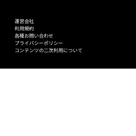
運営会社
利用規約
各種お問い合わせ
プライバシーポリシー
コンテンツの二次利用について
当メディアで提供するコンテンツは、情報の提供を目的としており、投資
行動を勧誘する目的で、作成したものではありません。 銘柄の選択、売買
投資の最終決定は、お客様ご自身でご判断いただきますようお願いいたしま
コンテンツの情報は、弊社が信頼できると判断した情報源から入手したも
が、その情報源の確実性を保証したものではありません。 また、本コンテ
載内容は、予告なしに変更することがあります。
「投資のコンシェルジュ」はMONO Investmentの登録商標です（登録商標
6527070号）。
Copyright © 2022 株式会社MONO Investment All rights reserved.