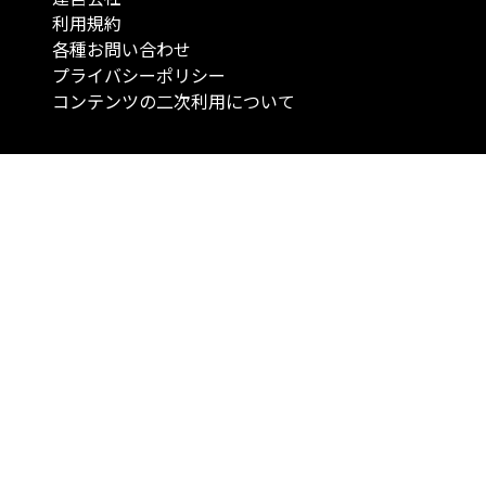
利用規約
各種お問い合わせ
プライバシーポリシー
コンテンツの二次利用について
当メディアで提供するコンテンツは、情報の提供を目的としており、投資
行動を勧誘する目的で、作成したものではありません。 銘柄の選択、売買
投資の最終決定は、お客様ご自身でご判断いただきますようお願いいたしま
コンテンツの情報は、弊社が信頼できると判断した情報源から入手したも
が、その情報源の確実性を保証したものではありません。 また、本コンテ
載内容は、予告なしに変更することがあります。
「投資のコンシェルジュ」はMONO Investmentの登録商標です（登録商標
6527070号）。
Copyright © 2022 株式会社MONO Investment All rights reserved.