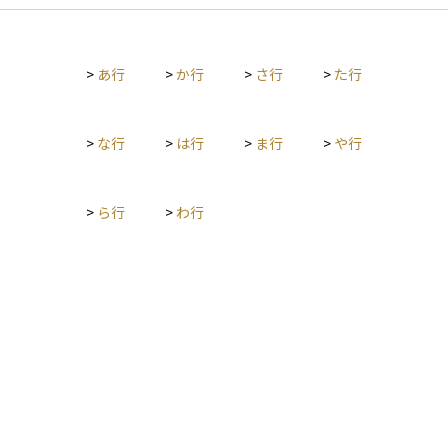
>
あ行
>
か行
>
さ行
>
た行
>
な行
>
は行
>
ま行
>
や行
>
ら行
>
わ行