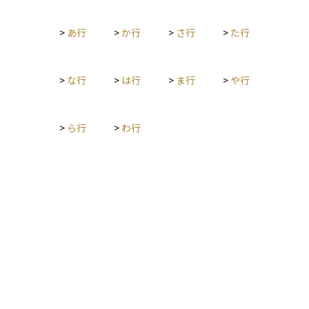
り低コストで利便性の高い形で個人にも提供されるようにな
り、金融の在り方を大きく変えています。投資初心者にとって
>
あ行
>
か行
>
さ行
>
た行
も、フィンテックを活用することで簡単に資産運用を始められ
る環境が整ってきています。
>
な行
>
は行
>
ま行
>
や行
>
ら行
>
わ行