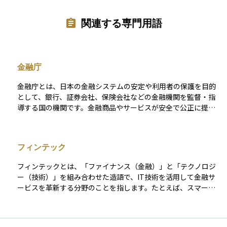
関連する専門用語
金融庁
金融庁とは、日本の金融システムの安定や利用者の保護を目的
として、銀行、証券会社、保険会社などの金融機関を監督・指
導する国の機関です。金融商品やサービスが安全で公正に提供
されるようにルールを整備したり、不正な取引がないかをチェ
ックしたりする役割を担っています。 また、投資家を守るため
の制度設計や、金融商品取引業者の登録・監督も行っていま
フィンテック
す。金融庁がしっかりと機能していることで、私たちは安心し
て銀行を利用したり、資産運用を始めたりすることができるの
フィンテックとは、「ファイナンス（金融）」と「テクノロジ
です。
ー（技術）」を組み合わせた造語で、IT技術を活用して金融サ
ービスを革新する分野のことを指します。たとえば、スマート
フォンで送金や資産管理ができるアプリ、AIを使った投資アド
バイス、ブロックチェーンによる取引の自動化などがその代表
例です。 従来は銀行や証券会社が提供していたサービスが、よ