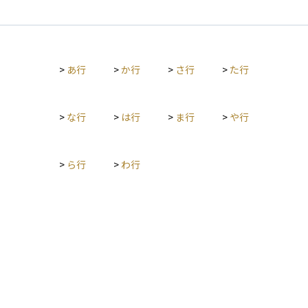
している場合もありますが、退職一時金は一度にまとまった金
額を受け取れるため、老後資金や住宅ローンの返済、投資の原
資などとして使われることが多いです。資産運用の観点では、
この一時金をどのように管理し、活用するかが老後の生活設計
>
あ行
>
か行
>
さ行
>
た行
に大きな影響を与えるため、受け取ったあとの運用プランをし
っかり考えることが重要です。また、税制上は「退職所得」と
して扱われ、優遇措置を受けられる場合があります。
>
な行
>
は行
>
ま行
>
や行
>
ら行
>
わ行