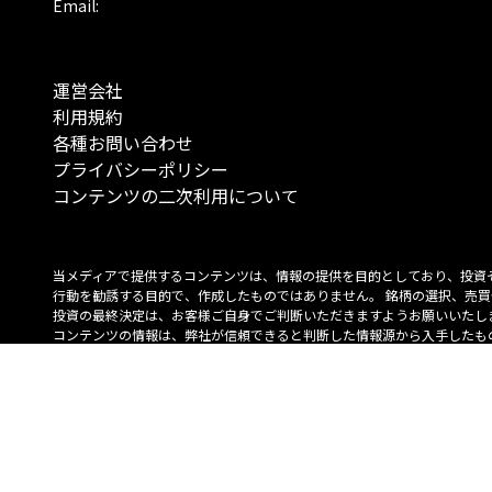
Email:
運営会社
利用規約
各種お問い合わせ
プライバシーポリシー
コンテンツの二次利用について
当メディアで提供するコンテンツは、情報の提供を目的としており、投資
行動を勧誘する目的で、作成したものではありません。 銘柄の選択、売買
投資の最終決定は、お客様ご自身でご判断いただきますようお願いいたしま
コンテンツの情報は、弊社が信頼できると判断した情報源から入手したも
が、その情報源の確実性を保証したものではありません。 また、本コンテ
載内容は、予告なしに変更することがあります。
「投資のコンシェルジュ」はMONO Investmentの登録商標です（登録商標
6527070号）。