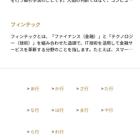
を行う取引手法のことです。人間の判断ではなく、コンピュー
ターがリアルタイムで市場データを分析し、最適なタイミング
や価格、注文量などを判断して自動で取引を実行します。 たと
えば、「価格が一定以上上がったら売る」「出来高が増えたら
フィンテック
買う」などの条件を事前にプログラム化しておき、瞬時に実行
できるのが特徴です。初心者の方には、「ルールを決めて機械
フィンテックとは、「ファイナンス（金融）」と「テクノロジ
が自動で売買してくれる仕組み」と考えるとわかりやすいでし
ー（技術）」を組み合わせた造語で、IT技術を活用して金融サ
ょう。機関投資家や高頻度取引（HFT）などで広く利用されて
ービスを革新する分野のことを指します。たとえば、スマート
おり、マーケットの効率化や流動性向上に寄与する一方で、急
フォンで送金や資産管理ができるアプリ、AIを使った投資アド
激な価格変動を招くリスクもあります。
バイス、ブロックチェーンによる取引の自動化などがその代表
例です。 従来は銀行や証券会社が提供していたサービスが、よ
り低コストで利便性の高い形で個人にも提供されるようにな
り、金融の在り方を大きく変えています。投資初心者にとって
>
あ行
>
か行
>
さ行
>
た行
も、フィンテックを活用することで簡単に資産運用を始められ
る環境が整ってきています。
>
な行
>
は行
>
ま行
>
や行
>
ら行
>
わ行