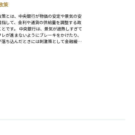
政策
政策とは、中央銀行が物価の安定や景気の安
目指して、金利や通貨の供給量を調整する政
中央銀行は、景気が過熱しすぎて
フレが進まないようにブレーキをかけたり、
が落ち込んだときには刺激策として金融緩和
ったりして、経済全体のバランスを保とうと
には、以下のような
： - 政策金利の操作（利下げ・利
）：短期金利を上下させて、消費や投資を刺
抑制します。 - 公開市場操作：中央銀行が国
どを売買することで、市場の資金量を調整し
。 - 預金準備率の変更：銀行が中央銀行に預
準備金の割合を調整することで、貸し出し可
金量をコントロールします。 金融政策は、
や債券、為替市場にも大きな影響を与えま
たとえば、利下げが行われれば企業の資金調
ストが下がり、株価の上昇要因となる一方
金利低下により通貨が下落しやすくなること
ように、金融政策の動向は資産