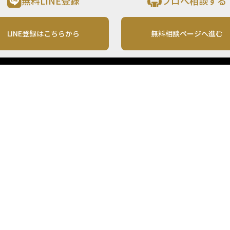
無料LINE登録
プロへ相談する
LINE登録はこちらから
無料相談ページへ進む
運営会社
利用規約
各種お問い合わせ
株式会社MONO Investment
プライバシーポリシー
コンテンツの二次利用
ンテンツは、情報の提供を目的としており、投資その他の行動を勧誘する目的で、作
投資の最終決定は、お客様ご自身でご判断いただきますようお願いいたします。 本
から入手したものですが、その情報源の確実性を保証したものではありません。 ま
があります。