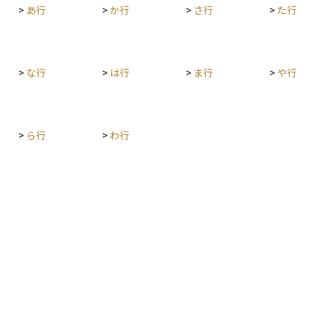
しますが、決定プロセスには違いがあります。FO
運用
>
あ行
>
か行
>
さ行
>
た行
え始めたあとに、失業率の悪化が統計として現れ
MCはFRB理事7名と地方連銀総裁5名の計12名に
央銀
ることが多いです。 金融市場においても失業率は
よる投票で政策を決定し、金融政策の透明性が高
目し
注目される指標であり、とくに米国では雇用統計
いのが特徴です。
とセットで市場が大きく反応します。失業率が予
想より改善すれば、景気に対する安心感から株価
>
な行
>
は行
>
ま行
>
や行
が上昇する場合もありますが、インフレ懸念から
利上げ観測につながることもあり、相場の反応は
複雑です。 また、失業率の水準だけでなく、「な
ぜ上がったか・下がったか」の中身も重要です。
>
ら行
>
わ行
たとえば、労働参加率の変動によって失業率が変
わることもあり、単純な判断には注意が必要で
す。