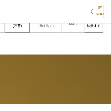
Loading...
MENU
保険

保険

M&A
検索する
(貯蓄)
(掛け捨て)