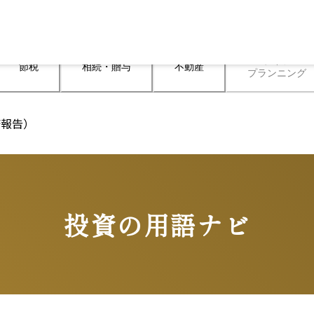
ライフ

節税
相続・贈与
不動産
プランニング
済報告）
投資の用語ナビ