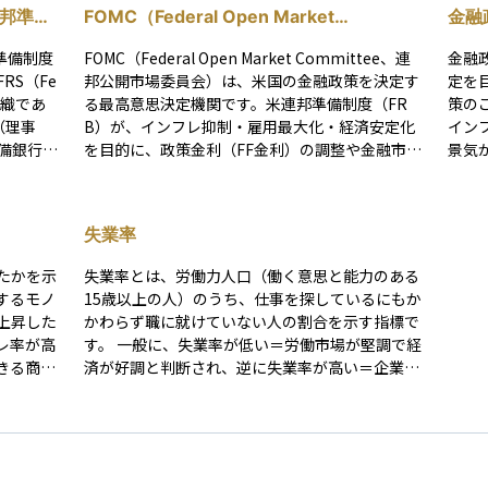
米連邦準備
FOMC（Federal Open Market
金融
Committee/連邦公開市場委員会）
連邦準備制度
FOMC（Federal Open Market Committee、連
金融
RS（Fe
邦公開市場委員会）は、米国の金融政策を決定す
定を
す組織であ
る最高意思決定機関です。米連邦準備制度（FR
策のことです。 
（理事
B）が、インフレ抑制・雇用最大化・経済安定化
イン
備銀行
を目的に、政策金利（FF金利）の調整や金融市場
景気
の流動性管理を行います。 FOMCは年8回開催さ
を行
とであ
れ、米国の景気・物価動向・雇用状況を評価し、
します。 主な金融政策の手段
m Emp
政策金利の変更や量的緩和・量的引き締めなどの
ものがあります
失業率
ices）」
金融政策を決定します。会合後には声明が発表さ
上げ
）を掲げ
れ、議長の記者会見が行われます。 FOMCの決定
激・
たかを示
失業率とは、労働力人口（働く意思と能力のある
、米国経
は、米国経済だけでなく、世界の金融市場にも大
債な
するモノ
15歳以上の人）のうち、仕事を探しているにもか
きな影響を与えます。市場予想と異なる決定が出
ます
上昇した
かわらず職に就けていない人の割合を示す指標で
した中央
た場合、株式市場・債券市場・為替市場が大きく
ける
レ率が高
す。 一般に、失業率が低い＝労働市場が堅調で経
全に独立
変動することがあります。一般的に、利上げが発
能な資
きる商品
済が好調と判断され、逆に失業率が高い＝企業の
期的に金
表されると株価は下落し、ドル高が進行し、債券
株式
い、また
雇用意欲が弱く、景気が悪化している可能性があ
ってい
価格は下落します（利回りは上昇）。反対に、利
す。
落してい
ると考えられます。 失業率は、景気の遅行指標
下げが発表されると株価は上昇し、ドル安が進行
達コ
（＝景気の変化のあとから動く指標）とされてお
し、債券価格は上昇します（利回りは低下）。 日
で、
り、すでに進行中の景気の良し悪しを確認するた
本では「日銀金融政策決定会合」がFOMCに相当
もあります。 この
めに使われます。たとえば、リストラや倒産が増