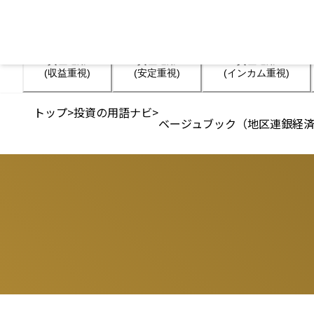
資産運用

資産運用

資産運用

(収益重視)
(安定重視)
(インカム重視)
トップ
>
投資の用語ナビ
>
ベージュブック（地区連銀経