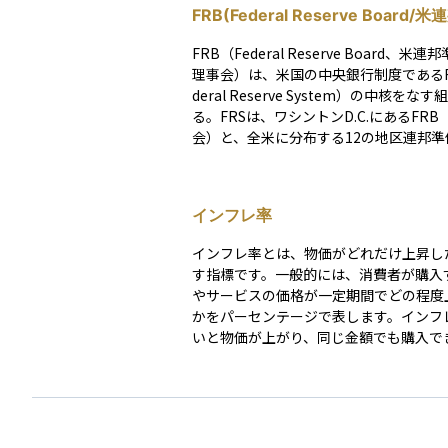
FRB(Federal Reserve Board/
制度理事会）
FRB（Federal Reserve Board、米
理事会）は、米国の中央銀行制度であるF
deral Reserve System）の中核をな
る。FRSは、ワシントンD.C.にあるFRB
会）と、全米に分布する12の地区連邦準
（連銀）から構成される。 FRBの主な役割は、金
融政策を通じて米国経済の安定を図るこ
り、その目的として「最大雇用（Maximu
インフレ率
loyment）」と「物価の安定（Stable Pr
という2つの目標（デュアルマンデート
インフレ率とは、物価がどれだけ上昇し
ている。これらの目標を達成することで
す指標です。一般的には、消費者が購入
済の持続的な成長を促す。 FRBは、日本の日本銀
やサービスの価格が一定期間でどの程度
行に相当する機関であり、政府から独立
かをパーセンテージで表します。インフ
銀行として運営されている。ただし、完
いと物価が上がり、同じ金額でも購入で
しているわけではなく、議会に対して定
が少なくなります。逆にインフレ率が低
融政策の報告を行うなど、説明責任を負
はマイナスの場合は物価が安定または下
る。
る状態を示します。