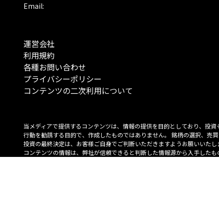
Email:
運営会社
利用規約
各種お問い合わせ
プライバシーポリシー
コンテンツの二次利用について
当メディアで提供するコンテンツは、情報の提供を目的としており、投資
行動を勧誘する目的で、作成したものではありません。 銘柄の選択、売買
投資の最終決定は、お客様ご自身でご判断いただきますようお願いいたしま
コンテンツの情報は、弊社が信頼できると判断した情報源から入手したも
が、その情報源の確実性を保証したものではありません。 また、本コンテ
載内容は、予告なしに変更することがあります。
「投資のコンシェルジュ」はMONO Investmentの登録商標です（登録商標
6527070号）。