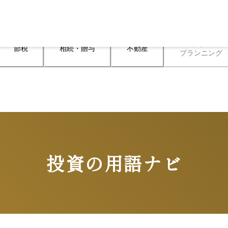
ライフ

節税
相続・贈与
不動産
プランニング
投資の用語ナビ