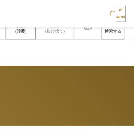
Loading...
MENU
保険

保険

M&A
検索する
(貯蓄)
(掛け捨て)