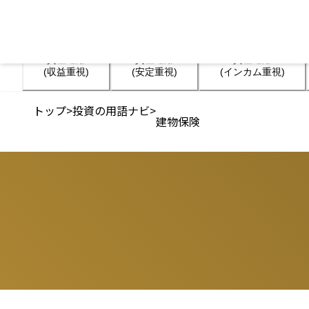
資産運用

資産運用

資産運用

(収益重視)
(安定重視)
(インカム重視)
トップ
>
投資の用語ナビ
>
建物保険