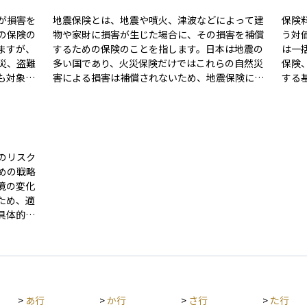
が損害を
地震保険とは、地震や噴火、津波などによって建
保険
の保険の
物や家財に損害が生じた場合に、その損害を補償
う対
ますが、
するための保険のことを指します。日本は地震の
は一
災、盗難
多い国であり、火災保険だけではこれらの自然災
保険
も対象に
害による損害は補償されないため、地震保険に別
する
途加入する必要があります。 通常、火災保険に付
齢・
生活スタ
帯する形で契約され、単独で加入することはでき
状態
宅ローン
ません。保険金の支払いは実際の修理費用ではな
いほど保
須とされ
く、被害の程度（全損、大半損、小半損、一部
えて
きな経済
損）に応じて定額で支払われる仕組みです。国と
料が
のリスク
、多くの
民間の保険会社が共同で運営しており、大規模災
持し
めの戦略
害時にも対応できるように設計されています。万
と保
境の変化
が一に備えて、住宅を所有する方にとっては重要
てる
ため、適
な補償手段の一つです。
険料
具体的に
のバ
とでリス
にお
場環境を
）ルール
、長期的
ートフォ
>
あ行
>
か行
>
さ行
>
た行
リスク管