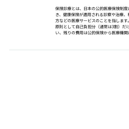
保険診療とは、日本の公的医療保険制度
き、健康保険が適用される診察や治療、
方などの医療サービスのことを指します
原則として自己負担分（通常は3割）だ
い、残りの費用は公的保険から医療機関
れます。 この制度により、誰でも一定の費用で必
要な医療を受けられる仕組みが整ってい
とえば、風邪で病院を受診したり、薬を
りする際の費用の多くが保険でカバーさ
この保険診療によるものです。資産運用
計の観点では、突然の医療費負担を大き
てくれるため、医療リスクへの備えとし
重要な制度であり、民間保険との役割分
る際の前提にもなります。