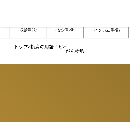
資産運用

資産運用

資産運用

(収益重視)
(安定重視)
(インカム重視)
トップ
>
投資の用語ナビ
>
がん検診