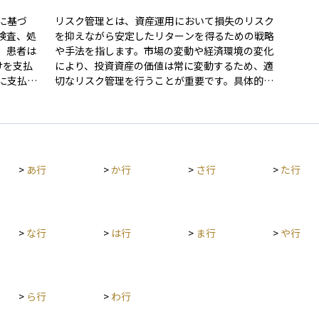
に基づ
リスク管理とは、資産運用において損失のリスク
検査、処
を抑えながら安定したリターンを得るための戦略
。患者は
や手法を指します。市場の変動や経済環境の変化
けを支払
により、投資資産の価値は常に変動するため、適
に支払わ
切なリスク管理を行うことが重要です。具体的に
は、異なる資産クラスに分散投資することでリス
ます。た
クを分散させる、投資対象の信用力や市場環境を
もらった
定期的に見直す、ストップロス（損切り）ルール
れるのは
を設定するなどの方法があります。また、長期的
や生活設
な視点でリスク許容度を考慮しながらポートフォ
>
あ行
>
か行
>
さ行
>
た行
く軽減し
リオを調整することも有効です。適切なリスク管
て非常に
理を行うことで、市場の急変動時にも冷静に対応
担を考え
し、資産の保全と成長のバランスを取ることが可
能になります。
>
な行
>
は行
>
ま行
>
や行
>
ら行
>
わ行