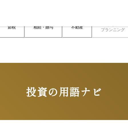
ライフ

節税
相続・贈与
不動産
プランニング
投資の用語ナビ