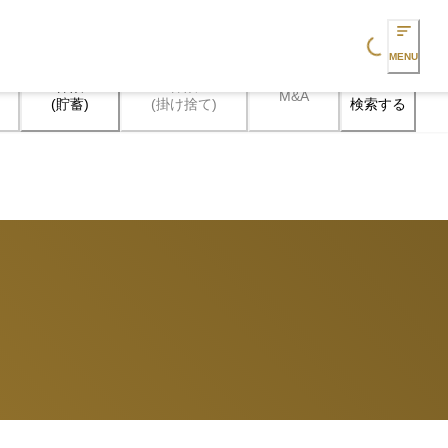
Loading...
MENU
保険

保険

M&A
検索する
(貯蓄)
(掛け捨て)