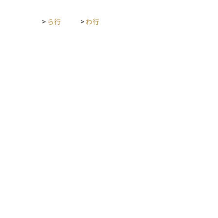
>
ら行
>
わ行