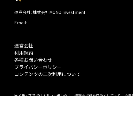
運営会社: 株式会社MONO Investment
Email:
運営会社
利用規約
各種お問い合わせ
プライバシーポリシー
コンテンツの二次利用について
当メディアで提供するコンテンツは、情報の提供を目的としており、投資
行動を勧誘する目的で、作成したものではありません。 銘柄の選択、売買
投資の最終決定は、お客様ご自身でご判断いただきますようお願いいたしま
コンテンツの情報は、弊社が信頼できると判断した情報源から入手したも
が、その情報源の確実性を保証したものではありません。 また、本コンテ
載内容は、予告なしに変更することがあります。