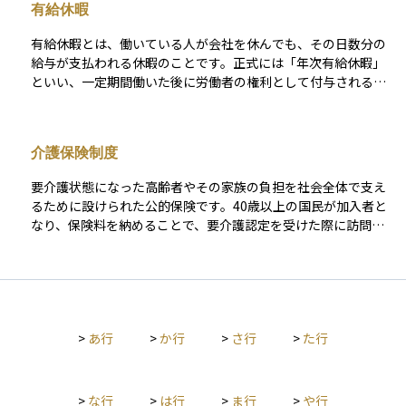
有給休暇
回まで利用できます。休業期間中は無給であることが一般的で
すが、条件を満たす場合には「介護休業給付金」が雇用保険か
有給休暇とは、働いている人が会社を休んでも、その日数分の
ら支給され、所得の一部が補償されます。介護と仕事の両立を
給与が支払われる休暇のことです。正式には「年次有給休暇」
支援し、離職を防ぐための重要な制度として位置づけられてい
といい、一定期間働いた後に労働者の権利として付与されるも
ます。
のです。たとえば、1年間継続して勤務した場合には最低でも年
に10日間の有給休暇が法律で認められており、会社の許可がな
くても取得することが可能です。 休暇中でも給与が支給される
介護保険制度
ため、生活の安定を図りながら心身のリフレッシュができる制
度です。資産運用や家計管理の視点では、有給休暇を計画的に
要介護状態になった高齢者やその家族の負担を社会全体で支え
使うことで、突発的な収入減少を避けたり、無給の休暇と混同
るために設けられた公的保険です。40歳以上の国民が加入者と
しないようにしたりすることが大切です。
なり、保険料を納めることで、要介護認定を受けた際に訪問介
護やデイサービス、施設入所など多様な介護サービスを自己負
担1割〜3割の範囲で利用できます。 給付内容や利用者負担割合
は、所得区分や要介護度によって異なるほか、市区町村が主体
となって保険料率や地域のサービス体制を決定しているため、
住んでいる自治体ごとに細かな違いがある点も特徴です。必要
>
あ行
>
か行
>
さ行
>
た行
な介護を適切に受けながら、家計への影響を抑えるためには、
要介護認定の申請やケアマネジャーによるケアプラン作成な
ど、制度の手続きを理解し、早めに相談することが大切です。
>
な行
>
は行
>
ま行
>
や行