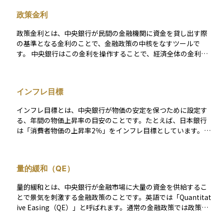
融政策の手段には、以下のようなものがあります： - 政策金利
政策金利
の操作（利下げ・利上げ）：短期金利を上下させて、消費や投
資を刺激・抑制します。 - 公開市場操作：中央銀行が国債など
政策金利とは、中央銀行が民間の金融機関に資金を貸し出す際
を売買することで、市場の資金量を調整します。 - 預金準備率
の基準となる金利のことで、金融政策の中核をなすツールで
の変更：銀行が中央銀行に預ける準備金の割合を調整すること
す。 中央銀行はこの金利を操作することで、経済全体の金利水
で、貸し出し可能な資金量をコントロールします。 金融政策
準や通貨の流れを調整し、景気や物価の安定を図ります。たと
は、株式や債券、為替市場にも大きな影響を与えます。たとえ
えば、景気が冷え込んでいるときには政策金利を引き下げて
ば、利下げが行われれば企業の資金調達コストが下がり、株価
（利下げ）お金を借りやすくし、消費や投資を促進します。逆
の上昇要因となる一方で、金利低下により通貨が下落しやすく
インフレ目標
に、インフレが進みすぎているときには政策金利を引き上げて
なることもあります。 このように、金融政策の動向は資産運用
（利上げ）需要を抑え、物価の上昇をコントロールしようとし
において非常に重要なファクターであり、中央銀行の声明や会
インフレ目標とは、中央銀行が物価の安定を保つために設定す
ます。 政策金利の変更は、住宅ローンや企業の融資金利、預金
合の結果には多くの投資家が注目しています。
る、年間の物価上昇率の目安のことです。たとえば、日本銀行
金利など、私たちの生活に関わる金利にも波及します。また、
は「消費者物価の上昇率2％」をインフレ目標としています。
株式市場・債券市場・為替市場にも大きな影響を与えるため、
これは物価があまりにも上がりすぎて経済が混乱したり、逆に
投資家にとっては極めて重要な経済指標です。 たとえば、中央
下がりすぎてデフレになることを防ぐための指針です。インフ
銀行が予想以上に利上げを行った場合は、株式市場が下落し、
レ目標を明確にすることで、市場や企業、家計が将来の物価の
通貨が上昇する可能性があります。逆に利下げが行われれば、
量的緩和（QE）
見通しを立てやすくなり、経済活動が安定しやすくなるという
株高・通貨安につながることが一般的です。 各国の中央銀行
効果があります。資産運用においても、物価の上昇はお金の価
（例：日本銀行、FRB、ECBなど）は、定期的に会合を開き、
量的緩和とは、中央銀行が金融市場に大量の資金を供給するこ
値を減らす要因となるため、インフレ目標は投資判断の重要な
経済情勢や物価の動向を見ながら政策金利を調整しています。
とで景気を刺激する金融政策のことです。英語では「Quantitat
参考情報になります。
ive Easing（QE）」と呼ばれます。通常の金融政策では政策金
利を引き下げて景気を後押ししますが、金利がすでにゼロ近く