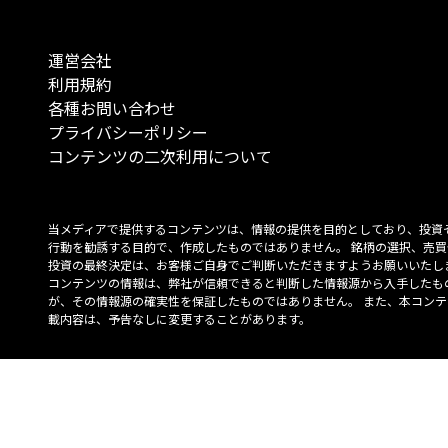
運営会社
利用規約
各種お問い合わせ
プライバシーポリシー
コンテンツの二次利用について
当メディアで提供するコンテンツは、情報の提供を目的としており、投資
行動を勧誘する目的で、作成したものではありません。 銘柄の選択、売買
投資の最終決定は、お客様ご自身でご判断いただきますようお願いいたしま
コンテンツの情報は、弊社が信頼できると判断した情報源から入手したも
が、その情報源の確実性を保証したものではありません。 また、本コンテ
載内容は、予告なしに変更することがあります。
「投資のコンシェルジュ」はMONO Investmentの登録商標です（登録商標
6527070号）。
Copyright © 2022 株式会社MONO Investment All rights reserved.