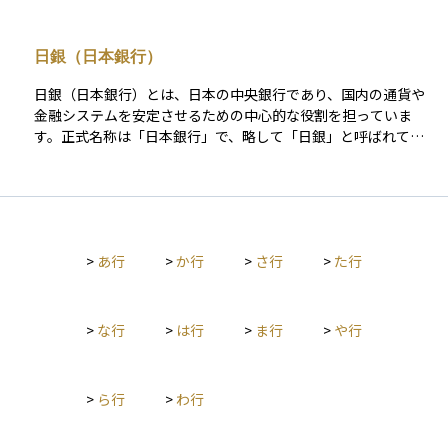
まで下がって追加の余地がない場合に、量的緩和が用いられま
す。 具体的には、中央銀行が長期国債や住宅ローン担保証券
日銀（日本銀行）
（MBS）などを大規模に買い入れ、金融機関に資金を供給する
ことで、長期金利の低下や資産価格の上昇を促します。これに
日銀（日本銀行）とは、日本の中央銀行であり、国内の通貨や
より企業や個人の資金調達を容易にし、景気回復やインフレ率
金融システムを安定させるための中心的な役割を担っていま
の押し上げを目指します。
す。正式名称は「日本銀行」で、略して「日銀」と呼ばれてい
ます。 日本円の発行や流通の管理、物価の安定を目的とした金
融政策の運営、国の財政資金の出納業務などを行っています。
たとえば、景気が落ち込んだときには政策金利を引き下げた
り、国債を買い入れることで市中にお金を供給し、経済活動を
後押しします。逆に、インフレが進み過ぎた場合には引き締め
>
あ行
>
か行
>
さ行
>
た行
策を講じて物価の安定を図ります。 さらに、金融機関同士の決
済を円滑に行うための仕組みや、金融システム全体の信頼性を
保つための監視・支援も担っています。投資や資産運用を行う
うえでは、日銀の政策や会合、総裁の発言が市場に与える影響
>
な行
>
は行
>
ま行
>
や行
を注視することが非常に重要です。
>
ら行
>
わ行