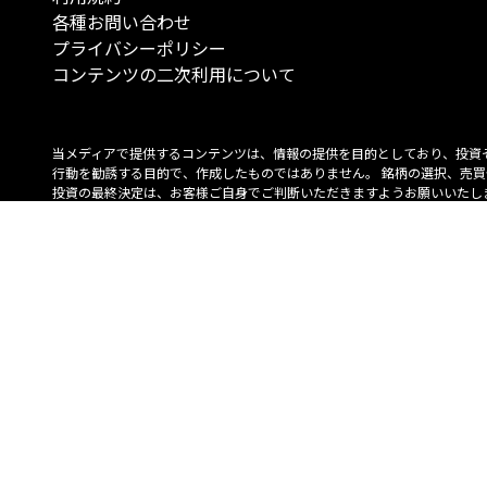
各種お問い合わせ
プライバシーポリシー
コンテンツの二次利用について
当メディアで提供するコンテンツは、情報の提供を目的としており、投資
行動を勧誘する目的で、作成したものではありません。 銘柄の選択、売買
投資の最終決定は、お客様ご自身でご判断いただきますようお願いいたしま
コンテンツの情報は、弊社が信頼できると判断した情報源から入手したも
が、その情報源の確実性を保証したものではありません。 また、本コンテ
載内容は、予告なしに変更することがあります。
「投資のコンシェルジュ」はMONO Investmentの登録商標です（登録商標
6527070号）。
Copyright © 2022 株式会社MONO Investment All rights reserved.