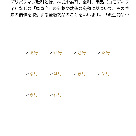
デリバティブ取引とは、株式や為替、金利、商品（コモディテ
ィ）などの「原資産」の価格や数値の変動に基づいて、その将
来の価値を取引する金融商品のことをいいます。「派生商品」
とも呼ばれ、先物（フューチャーズ）、オプション、スワップ
などの種類があります。この取引の特徴は、実際に原資産を売
買するのではなく、将来の価格に対する「約束事」を売買する
点にあります。たとえば、将来の為替レートを今のうちに決め
ておくことで、リスクを回避する「ヘッジ」として使われる一
>
あ行
>
か行
>
さ行
>
た行
方、値動きを利用して利益を狙う「投機」目的でも利用されま
す。少ない資金で大きな取引ができる一方で、損失も大きくな
る可能性があるため、リスク管理が非常に重要です。資産運用
や企業のリスクコントロールに欠かせない取引形態のひとつで
>
な行
>
は行
>
ま行
>
や行
す。
>
ら行
>
わ行