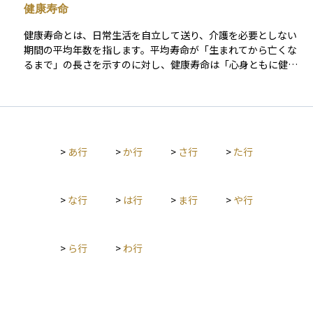
健康寿命
に考えることができます。そして資産運用は、このライフプラ
ンに沿って行うことで、無理のない範囲でお金を増やし、将来
健康寿命とは、日常生活を自立して送り、介護を必要としない
の安心につなげることができます。たとえば、子どもの教育資
期間の平均年数を指します。平均寿命が「生まれてから亡くな
金には中期の積立型投資信託、老後資金にはiDeCoやNISAを活
るまで」の長さを示すのに対し、健康寿命は「心身ともに健康
用するなど、目的に応じた運用が可能になります。 自分や家族
で制限なく暮らせる期間」に焦点を当てます。 医療水準の向上
のライフイベントに合わせて計画的に資産を増やすことが、将
によって平均寿命が延びても、病気や要介護状態で過ごす時間
来の安心と豊かさにつながります。
が長いと生活の質は下がり、治療や介護にかかる費用が増える
恐れがあります。 そのため、投資や老後資金を考える際には、
単に長生きする可能性だけでなく、健康寿命を延ばすための生
>
あ行
>
か行
>
さ行
>
た行
活習慣や予防医療への投資も重要となります。健康寿命が伸び
れば、自立した期間が長くなり、医療費や介護費の負担を抑え
ながら充実したセカンドライフを過ごせる可能性が高まりま
す。
>
な行
>
は行
>
ま行
>
や行
>
ら行
>
わ行