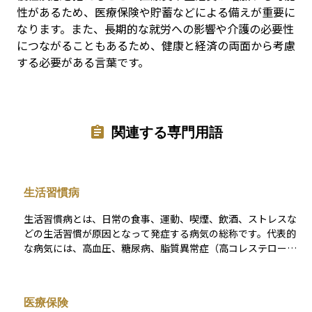
性があるため、医療保険や貯蓄などによる備えが重要に
なります。また、長期的な就労への影響や介護の必要性
につながることもあるため、健康と経済の両面から考慮
する必要がある言葉です。
関連する専門用語
生活習慣病
生活習慣病とは、日常の食事、運動、喫煙、飲酒、ストレスな
どの生活習慣が原因となって発症する病気の総称です。代表的
な病気には、高血圧、糖尿病、脂質異常症（高コレステロール
血症など）、肥満、心臓病、脳卒中、そして一部のがんなどが
あります。これらの病気は発症までに時間がかかることが多
く、初期段階では自覚症状が少ないため、気づかないうちに進
医療保険
行してしまうこともあります。生活習慣病は、健康的な食生活