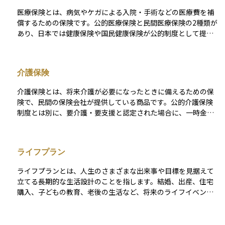
や定期的な運動、禁煙、節酒などによって予防や改善が可能で
医療保険とは、病気やケガによる入院・手術などの医療費を補
あり、早期の生活改善が重要とされています。
償するための保険です。公的医療保険と民間医療保険の2種類が
あり、日本では健康保険や国民健康保険が公的制度として提供
されています。一方、民間医療保険は、公的保険でカバーしき
れない自己負担分や特定の治療費を補填するために活用されま
す。契約内容によって給付金の額や支払い条件が異なり、将来
介護保険
の医療費負担を軽減するために重要な役割を果たします。
介護保険とは、将来介護が必要になったときに備えるための保
険で、民間の保険会社が提供している商品です。公的介護保険
制度とは別に、要介護・要支援と認定された場合に、一時金や
年金形式で保険金を受け取れるのが特徴です。 この保険の目的
は、公的制度だけではまかないきれない介護費用を補い、自分
自身や家族の経済的な負担を軽減することにあります。 特に高
ライフプラン
齢化が進む現代社会において、老後の安心を支える備えとして
注目されている保険のひとつです。 なお、保険の保障内容や保
ライフプランとは、人生のさまざまな出来事や目標を見据えて
険金の受け取り条件は商品ごとに大きく異なります。加入を検
立てる長期的な生活設計のことを指します。結婚、出産、住宅
討する際には、補償の範囲や条件をしっかり確認することが重
購入、子どもの教育、老後の生活など、将来のライフイベント
要です。
にかかる費用や時期を見積もり、それに向けた貯蓄や投資の計
画を立てることがライフプランの基本です。 ライフプランを立
てることで、お金に対する不安を減らし、将来の備えを具体的