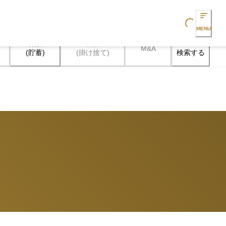
Loading...
MENU
保険

保険

M&A
検索する
(貯蓄)
(掛け捨て)