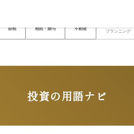
ライフ

節税
相続・贈与
不動産
プランニング
投資の用語ナビ