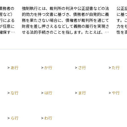
債務者の
強制執行とは、裁判所の判決や公正証書などの法
公正
産など）
的効力を持つ文書に基づき、債務者が自発的に義
に基
行による
務を果たさない場合に、債権者が裁判所を通じて
す。
が任意に
財産を差し押さえるなどして義務の履行を実現さ
力を
確保する
せる法的手続きのことを指します。たとえば、貸
性を
ができま
したお金が返済されない場合、債権者は裁判で勝
貸し
訴したり、あらかじめ公正証書に「強制執行認諾
返済
きに従っ
文言」が記載されていれば、債務者の給与や預
押さ
うには、
金、不動産などを差し押さえて回収を図ることが
す。 このように、公正証書には「証明力」と「執
文が必要
できます。強制執行は民事訴訟法に基づいて行わ
行力
>
あ行
>
か行
>
さ行
>
た行
ールに従
れ、公的機関である裁判所がその実行を監督する
に有
最終手段
ため、法的な裏付けと手続きの厳格さが求められ
与、
実に実現
ます。債権回収における最終手段であり、債権者
おき
の権利を保護するための重要な制度です。
も、
るう
>
な行
>
は行
>
ま行
>
や行
>
ら行
>
わ行