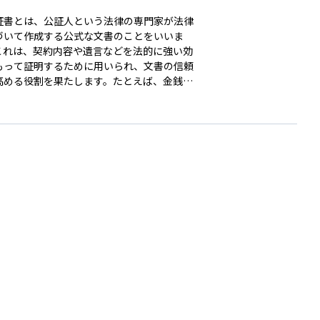
証書とは、公証人という法律の専門家が法律
づいて作成する公式な文書のことをいいま
これは、契約内容や遺言などを法的に強い効
もって証明するために用いられ、文書の信頼
高める役割を果たします。たとえば、金銭の
借りに関する契約を公正証書にしておくと、
が滞った場合に裁判を経ずに強制執行（差し
えなど）を行うことができるようになりま
」があり、将来のトラブルを防ぐために非常
効です。資産運用や相続、離婚時の財産分
贈与契約など、法的な取り決めを明確にして
たい場面で利用されます。初心者にとって
「書面で約束を残す」ことの重要性を理解す
えで、知っておくと安心な制度です。