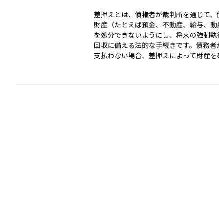
差押えとは、債権者が裁判所を通じて、
財産（たとえば預金、不動産、給与、動
を処分できないようにし、将来の強制執
回収に備える法的な手続きです。債務者
支払わない場合、差押えによって財産を
ことで、債権者は確実な回収を図ること
す。 差押えの対象となった財産は原則として自由
に使えなくなり、その後、裁判所の手続
て競売や換価が行われます。差押えを行
債務名義（判決や公正証書など）と執行
であり、民事執行法に基づいた厳格なル
って手続きが進められます。債権回収の
ともいえるこの手続きは、法的権利を現
するための重要な手段です。