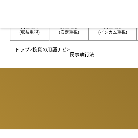
資産運用

資産運用

資産運用

(収益重視)
(安定重視)
(インカム重視)
トップ
>
投資の用語ナビ
>
民事執行法