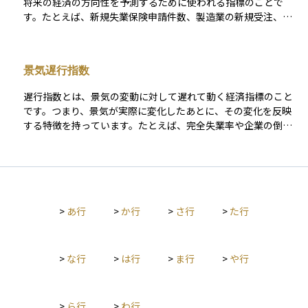
将来の経済の方向性を予測するために使われる指標のことで
す。たとえば、新規失業保険申請件数、製造業の新規受注、株
価、消費者マインド（消費者信頼感指数）などが代表的な先行
指数にあたります。 これらの指数は、実際の経済が好転または
悪化する前にその兆しを示す傾向があり、中央銀行や政府、企
景気遅行指数
業、投資家が政策判断や経済戦略を考える際の重要な参考材料
となります。たとえば、株価の上昇や受注の増加が続けば、数
遅行指数とは、景気の変動に対して遅れて動く経済指標のこと
か月後に景気が上向く可能性があると推測されます。 資産運用
です。つまり、景気が実際に変化したあとに、その変化を反映
の現場でも、先行指数は景気の転換点を予測するためのヒント
する特徴を持っています。たとえば、完全失業率や企業の倒産
として活用され、株式や債券、不動産などの投資判断に役立て
件数、銀行の貸出残高、物価指数（CPIなど）などが遅行指数に
られます。ただし、すべての先行指数が常に正確な未来を示す
該当します。 これらの指標は、景気の現状を確認する目的で使
わけではないため、他の経済指標や状況と組み合わせて総合的
われることが多く、すでに起きた経済の変化が実体経済や雇
に判断することが求められます。
用、価格にどう影響したかを確認するための「結果を見る」た
めのデータです。そのため、将来を予測する用途には向きませ
>
あ行
>
か行
>
さ行
>
た行
んが、過去の政策の効果や、景気の波がどの段階にあるかを確
認する際には非常に有効です。 資産運用の分野でも、景気が本
格的に回復または後退しているかを判断するために、先行指数
や一致指数と組み合わせて用いられることが一般的です。特に
>
な行
>
は行
>
ま行
>
や行
景気転換点の「確認」に役立つ指標として、リスク管理や市場
動向の分析にも活用されています。
>
ら行
>
わ行