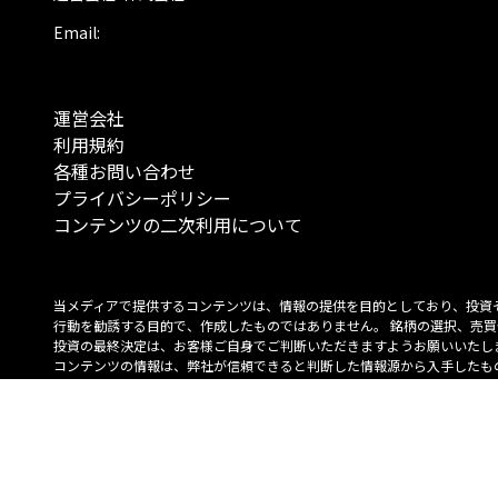
Email:
運営会社
利用規約
各種お問い合わせ
プライバシーポリシー
コンテンツの二次利用について
当メディアで提供するコンテンツは、情報の提供を目的としており、投資
行動を勧誘する目的で、作成したものではありません。 銘柄の選択、売買
投資の最終決定は、お客様ご自身でご判断いただきますようお願いいたしま
コンテンツの情報は、弊社が信頼できると判断した情報源から入手したも
が、その情報源の確実性を保証したものではありません。 また、本コンテ
載内容は、予告なしに変更することがあります。
「投資のコンシェルジュ」はMONO Investmentの登録商標です（登録商標