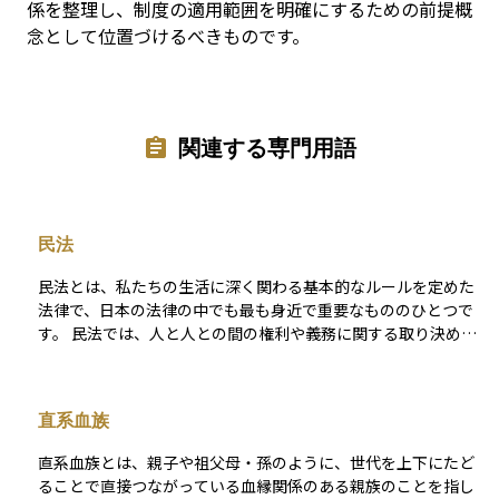
係を整理し、制度の適用範囲を明確にするための前提概
念として位置づけるべきものです。
関連する専門用語
民法
民法とは、私たちの生活に深く関わる基本的なルールを定めた
法律で、日本の法律の中でも最も身近で重要なもののひとつで
す。 民法では、人と人との間の権利や義務に関する取り決めが
広くカバーされており、たとえば契約、売買、借地借家といっ
た財産に関するルール、結婚・離婚・親子関係などの家族に関
するルール、そして相続に関するルールも詳細に定められてい
直系血族
ます。 相続においては、誰が相続人になるのか（法定相続
人）、相続の割合（法定相続分）、遺言の有効性や内容の優先
直系血族とは、親子や祖父母・孫のように、世代を上下にたど
順位など、手続きの基本がすべて民法によって規定されていま
ることで直接つながっている血縁関係のある親族のことを指し
す。 このように民法は、私たちの人生におけるさまざまな場面――