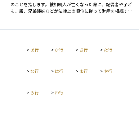
卑属の有無が相続の順位を決定する重要な要素となります。被
のことを指します。被相続人が亡くなった際に、配偶者や子ど
相続人に直系卑属がいる場合、その人たちが「相続人の第1順
も、親、兄弟姉妹などが法律上の順位に従って財産を相続する
位」となり、親や祖父母などの直系尊属よりも優先して相続権
権利を持ちます。配偶者は常に相続人となり、子がいない場合
を持ちます。つまり、子どもがいる場合には親世代には相続権
は直系尊属（親や祖父母）、それもいない場合は兄弟姉妹が相
が及ばず、まず子どもが相続人となる仕組みです。 税務上も、
続人になります。相続税の基礎控除額の計算や遺産分割の際に
直系卑属であるかどうかは税率や控除額に影響します。たとえ
重要な概念であり、相続対策を検討する上で欠かせない要素と
ば、贈与税では「直系卑属への贈与」に対して特例が設けられ
なります。
ており、相続時精算課税制度や住宅取得資金贈与の非課税枠な
>
あ行
>
か行
>
さ行
>
た行
ど、税負担を軽減できる仕組みがあります。また、相続税で
も、直系卑属は法定相続人として基礎控除や税率の算定に直接
関わります。 さらに、遺言書の作成や生前贈与の計画において
>
な行
>
は行
>
ま行
>
や行
も、直系卑属は財産承継の中心的存在です。遺留分（いりゅう
ぶん）と呼ばれる最低限の取り分の権利も、直系卑属が主要な
権利者として保護されています。 資産運用や相続対策を行う際
には、直系卑属という法律上の概念を正しく理解することが不
>
ら行
>
わ行
可欠です。どの世代にどのように資産を引き継ぐかを考える
際、この「直系卑属」の関係を前提に設計することで、税制上
の優遇措置を活かしつつ、スムーズな世代間承継を実現できま
す。