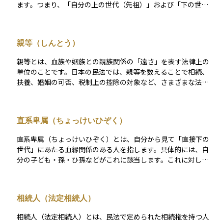
ます。つまり、「自分の上の世代（先祖）」および「下の世代
契約、家庭、財産の承継など――で基盤となるルールを示す、まさ
（子孫）」が直系血族に該当します。たとえば、父母、祖父
に「生活の憲法」とも言える存在です。
母、曾祖父母、または子、孫、曾孫などがこれにあたります。
法律上は、民法に基づく親族関係の中でも特に重要な位置づけ
親等（しんとう）
であり、相続の順位、扶養義務の有無、婚姻の可否、税制上の
控除など多くの場面で直系血族かどうかが判断基準になりま
親等とは、血族や姻族との親族関係の「遠さ」を表す法律上の
す。資産運用や相続対策においても、直系血族への贈与や相続
単位のことです。日本の民法では、親等を数えることで相続、
には特例が設けられていることが多く、税制面でも優遇措置を
扶養、婚姻の可否、税制上の控除の対象など、さまざまな法律
受けやすい関係です。したがって、誰が直系血族に該当するか
関係を判断する基準となっています。たとえば、親（1親等）、
を正しく理解することは、法務・税務・資産管理の実務におい
祖父母・子（2親等）、兄弟姉妹（2親等）、おじ・おば・孫
て非常に重要です。
（3親等）、いとこ（4親等）というように、本人から見た位置
直系卑属（ちょっけいひぞく）
関係に応じて数字で表します。 血族の場合、1代ごとに1親等と
して数え、姻族（結婚による親族）は婚姻関係を介して同じ親
直系卑属（ちょっけいひぞく）とは、自分から見て「直接下の
等数でカウントされます。資産運用や相続、贈与税の場面で
世代」にあたる血縁関係のある人を指します。具体的には、自
は、一定の親等内にある親族に対して特例や非課税枠が認めら
分の子ども・孫・ひ孫などがこれに該当します。これに対し
れることがあり、誰が何親等にあたるのかを正確に理解するこ
て、自分より上の世代にあたる親や祖父母は「直系尊属（ちょ
とが、手続きや制度活用の前提となります。親等の考え方は、
っけいそんぞく）」と呼ばれ、兄弟姉妹やおじ・おば・いとこ
親族関係の法的整理において基本かつ不可欠な概念です。
などのように、同じ世代や枝分かれした関係の親族は「傍系親
相続人（法定相続人）
族（ぼうけいしんぞく）」に分類されます。したがって、甥や
姪、いとこなどは直系卑属には含まれません。 民法上は、直系
相続人（法定相続人）とは、民法で定められた相続権を持つ人