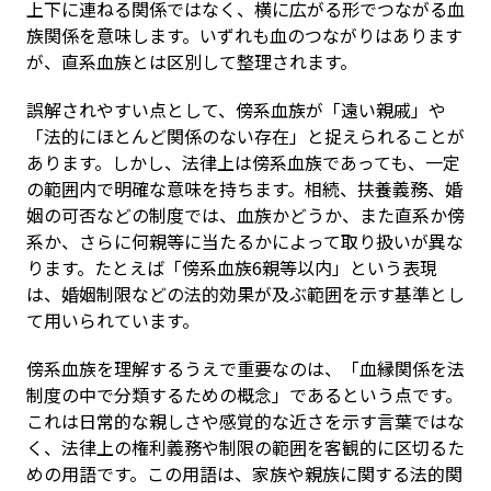
上下に連ねる関係ではなく、横に広がる形でつながる血
族関係を意味します。いずれも血のつながりはあります
が、直系血族とは区別して整理されます。
誤解されやすい点として、傍系血族が「遠い親戚」や
「法的にほとんど関係のない存在」と捉えられることが
あります。しかし、法律上は傍系血族であっても、一定
の範囲内で明確な意味を持ちます。相続、扶養義務、婚
姻の可否などの制度では、血族かどうか、また直系か傍
系か、さらに何親等に当たるかによって取り扱いが異な
ります。たとえば「傍系血族6親等以内」という表現
は、婚姻制限などの法的効果が及ぶ範囲を示す基準とし
て用いられています。
傍系血族を理解するうえで重要なのは、「血縁関係を法
制度の中で分類するための概念」であるという点です。
これは日常的な親しさや感覚的な近さを示す言葉ではな
く、法律上の権利義務や制限の範囲を客観的に区切るた
めの用語です。この用語は、家族や親族に関する法的関