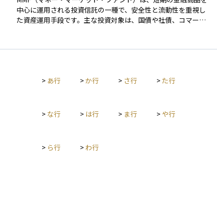
小さく、定期的な利息収入が得られる点にあります。一方で、
として、同年限の国債利回りとの差であるクレジットスプレッ
中心に運用される投資信託の一種で、安全性と流動性を重視し
発行体である企業が経営破綻した場合、元本が戻らないリスク
ドが重視されます。これは「市場に織り込まれた信用リスク」
た資産運用手段です。主な投資対象は、国債や社債、コマーシ
があるため、信用格付けや業績などを十分に確認することが重
として機能し、スプレッドが拡大している局面では、投資家が
ャルペーパー（CP）などの信用度の高い短期証券で、銀行預金
要です。 安定的な収益を目指しつつ、リスク管理も重視する投
より高いリスクプレミアムを求めていることを意味します。さ
よりも高い利回りを目指しつつ、価格変動リスクを抑える設計
資家にとって、社債はポートフォリオの中核を担いうる資産ク
らに、クレジット・デフォルト・スワップ（CDS）の保険料率
になっています。MMFは通常、出資後すぐに換金可能で、短期
ラスのひとつです。
は、債務不履行リスクに加え、流動性やマクロ経済環境を反映
的な資金管理に適しています。日本では、かつて円建てのMMF
した即時性の高い指標として、機関投資家の間で広く活用され
が提供されていましたが、低金利環境や元本割れのリスクか
ています。 こうしたリスクに備えるうえでの基本は、ポートフ
>
あ行
>
か行
>
さ行
>
た行
ら、2017年までに各運用会社が償還を決定し、現在では提供さ
ォリオ全体の分散です。業種や地域、格付けの異なる債券を組
れていません。一方、外貨建てのMMFは引き続き販売されてお
み合わせることで、特定の発行体の信用悪化がポートフォリオ
り、2025年1月末時点での残高は約2.7兆円と報告されていま
全体に与える影響を抑えることができます。なかでも、ハイイ
す。
>
な行
>
は行
>
ま行
>
や行
ールド債や新興国債は高利回りで魅力的に見える一方で、信用
力が低いため、景気後退時などには価格が大きく下落するリス
クを抱えています。リスクを抑えたい局面では、投資適格債へ
>
ら行
>
わ行
のシフトやデュレーションの短縮、さらにCDSなどを活用した
部分的なヘッジといった対策が有効です。 投資判断において
は、「高い利回りは信用リスクの対価である」という原則を常
に意識する必要があります。期待されるリターンが、想定され
る損失（デフォルト確率×損失率）や価格変動リスクに見合っ
ているかどうか。こうした視点で冷静に比較検討を行うこと
が、長期的に安定した債券運用につながる第一歩となります。