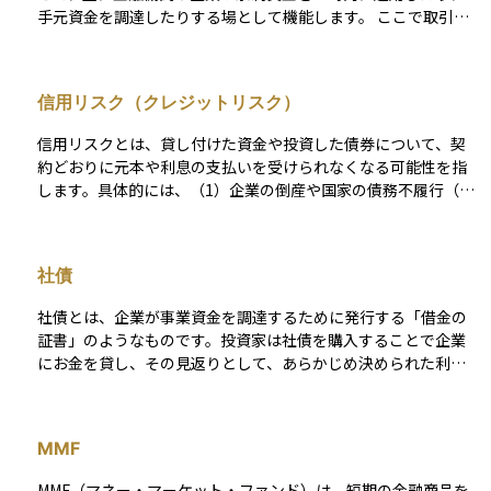
手元資金を調達したりする場として機能します。 ここで取引さ
れる商品は満期が短く価格変動も小さいため、比較的安全性が
高く流動性に優れている点が特徴です。 代表的な取引としては
銀行間での貸し借りや、政府が発行する短期国債、企業が発行
信用リスク（クレジットリスク）
するコマーシャルペーパーなどがあり、中央銀行の政策金利の
影響を受けやすいことから、経済全体の資金の流れや金利動向
信用リスクとは、貸し付けた資金や投資した債券について、契
を映し出す重要な指標にもなります。
約どおりに元本や利息の支払いを受けられなくなる可能性を指
します。具体的には、（1）企業の倒産や国家の債務不履行（い
わゆるデフォルト）、（2）利払いや元本返済の遅延、（3）返
済条件の不利な変更（債務再編＝デット・リストラクチャリン
グ）などが該当します。これらはいずれも投資元本の毀損や収
社債
益の減少につながるため、信用リスクの管理は債券投資の基礎
として非常に重要です。 この信用リスクを定量的に評価する手
社債とは、企業が事業資金を調達するために発行する「借金の
段のひとつが、格付会社による信用格付けです。格付は通常、A
証書」のようなものです。投資家は社債を購入することで企業
AA（最上位）からD（デフォルト）までの等級で示され、投資
にお金を貸し、その見返りとして、あらかじめ決められた利息
家にとってのリスク水準をわかりやすく表します。たとえば、
（クーポン）を一定期間ごとに受け取ることができます。満期
BBB格付けの5年債であれば、過去の統計に基づく累積デフォ
が来れば、企業は投資家に元本を返済します。 銀行からの融資
ルト率はおおよそ1.5％前後とされています（S&Pグローバルの
とは異なり、社債は不特定多数の投資家から直接資金を集める
データより）。ただし、格付はあくまで過去の情報に基づいた
MMF
方法であり、企業にとっては柔軟かつ効率的な資金調達手段で
「静的な指標」であり、市場環境の急変に即応しにくい側面が
す。 投資家にとって社債の魅力は、株式に比べて価格の変動が
あります。 そのため、市場ではよりリアルタイムなリスク指標
MMF（マネー・マーケット・ファンド）は、短期の金融商品を