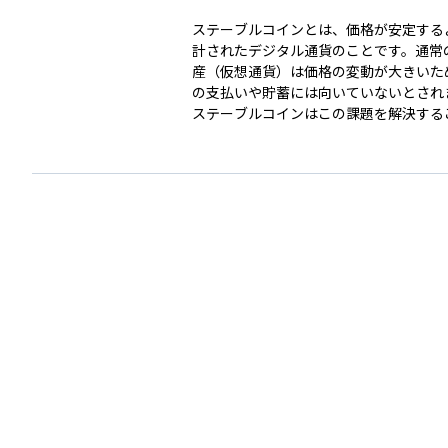
ステーブルコインとは、価格が安定する
計されたデジタル通貨のことです。通常
産（仮想通貨）は価格の変動が大きいた
の支払いや貯蓄には向いていないとされ
ステーブルコインはこの課題を解決する
的としています。 多くのステーブルコインは、米
ドルやユーロ、日本円といった法定通貨
比率で価値を保つよう設計されており、
「1ステーブルコイン＝1ドル」となる
付けとなる資産を保有して安定性を確保
そのため、暗号資産の技術的な利便性を
がら、価格の安定性も兼ね備えており、
済、資産の避難先として利用が広がって
資産運用の視点からも、価格変動リスク
つ、ブロックチェーン技術の恩恵を受け
える投資家にとって注目されている存在