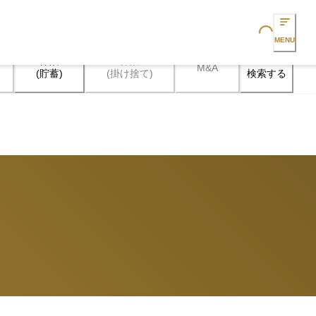
Loading...
MENU
保険

保険

M&A
検索する
(貯蓄)
(掛け捨て)