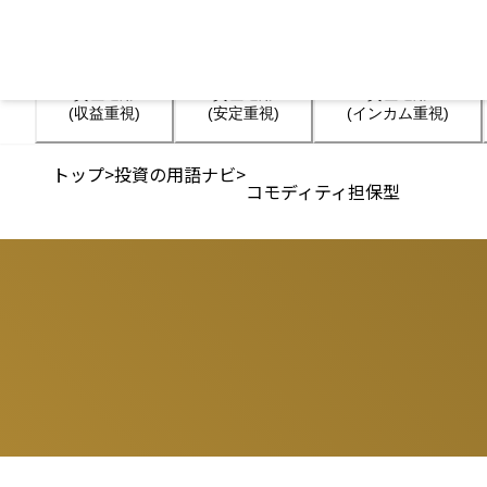
資産運用

資産運用

資産運用

(収益重視)
(安定重視)
(インカム重視)
トップ
>
投資の用語ナビ
>
コモディティ担保型