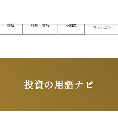
ライフ

節税
相続・贈与
不動産
プランニング
投資の用語ナビ