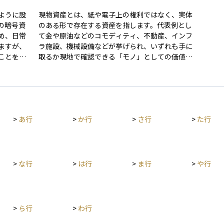
ように設
現物資産とは、紙や電子上の権利ではなく、実体
の暗号資
のある形で存在する資産を指します。代表例とし
め、日常
て金や原油などのコモディティ、不動産、インフ
ますが、
ラ施設、機械設備などが挙げられ、いずれも手に
ことを目
取るか現地で確認できる「モノ」としての価値を
持ちます。 これらは価格がインフレに連動しやす
と1対1の
く、貨幣価値の目減りを防ぐ手段として投資家に
たとえば
選ばれる一方、市場規模や取引手続きの複雑さか
ように、裏
ら現金化に時間がかかる場合があります。 したが
します。
って、長期的な資産防衛や分散投資の一環として
>
あ行
>
か行
>
さ行
>
た行
維持しな
有効ですが、流動性や保管コスト、地域の規制と
送金や決
いった要素を踏まえて検討することが大切です。
います。
を抑えつ
たいと考
>
な行
>
は行
>
ま行
>
や行
です。
>
ら行
>
わ行