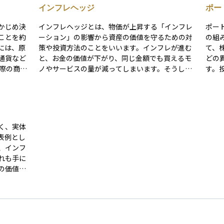
インフレヘッジ
ポー
かじめ決
インフレヘッジとは、物価が上昇する「インフレ
ポー
ことを約
ーション」の影響から資産の価値を守るための対
の組
には、原
策や投資方法のことをいいます。インフレが進む
て、
通貨など
と、お金の価値が下がり、同じ金額でも買えるモ
どの
ノやサービスの量が減ってしまいます。そうした
す。
、価格の
状況でも資産の実質的な価値を保つために、物価
フォ
一般的で
と一緒に価値が上がりやすい資産、たとえば不動
を最
ドルで原
産や金（ゴールド）、インフレ連動債などに投資
変化
がそれよ
するのが一般的です。インフレヘッジは、将来の
分比
なりま
お金の価値が目減りするリスクに備えるための重
スク
く、実体
要な考え方です。
表例とし
るだけで
、インフ
ヘッジ手
れも手に
えば、商
の価値を
るため
いった使
投資家に
複雑さか
資金で大
たが
想と逆方
環として