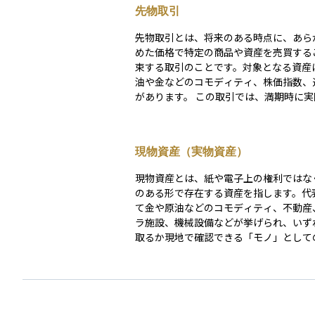
先物取引
先物取引とは、将来のある時点に、あら
めた価格で特定の商品や資産を売買する
束する取引のことです。対象となる資産
油や金などのコモディティ、株価指数、
があります。 この取引では、満期時に実際の商品
を受け渡すケースはまれで、多くの場合
変動による差額のみを決済する仕組みが
す。たとえば、「3か月後に1バレル100
現物資産（実物資産）
油を購入する契約」を結び、実際の価格
り高くなっていれば、その差額が利益と
現物資産とは、紙や電子上の権利ではな
す。 先物取引は、将来の価格を予想して利益を狙
のある形で存在する資産を指します。代
う投資手法（投機目的）として利用され
て金や原油などのコモディティ、不動産
なく、価格変動リスクを回避するための
ラ施設、機械設備などが挙げられ、いず
段としても広く活用されています。たと
取るか現地で確認できる「モノ」として
品を扱う企業が仕入れ価格の急騰に備え
持ちます。 これらは価格がインフレに連動しやす
に、あらかじめ先物で価格を固定すると
く、貨幣価値の目減りを防ぐ手段として
い方があります。 また、先物取引は証拠金を使っ
選ばれる一方、市場規模や取引手続きの
た取引（レバレッジ型）であり、少ない
ら現金化に時間がかかる場合があります。 し
きな金額の取引ができる反面、相場が予
って、長期的な資産防衛や分散投資の一