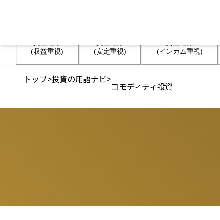
資産運用

資産運用

資産運用

(収益重視)
(安定重視)
(インカム重視)
トップ
>
投資の用語ナビ
>
コモディティ投資