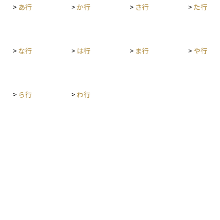
リスクも
>
あ行
>
か行
>
さ行
>
た行
の規制と
切です。
、コモデ
セスでき
管理を前
>
な行
>
は行
>
ま行
>
や行
役立ちま
>
ら行
>
わ行