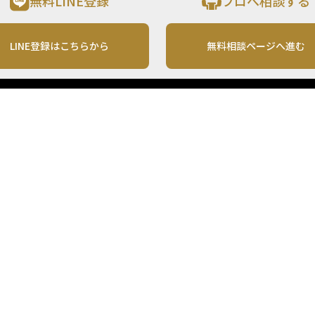
無料LINE登録
プロへ相談する
LINE登録はこちらから
無料相談ページへ進む
運営会社
利用規約
各種お問い合わせ
株式会社MONO Investment
プライバシーポリシー
コンテンツの二次利用
ンテンツは、情報の提供を目的としており、投資その他の行動を勧誘する目的で、作
投資の最終決定は、お客様ご自身でご判断いただきますようお願いいたします。 本
から入手したものですが、その情報源の確実性を保証したものではありません。 ま
があります。