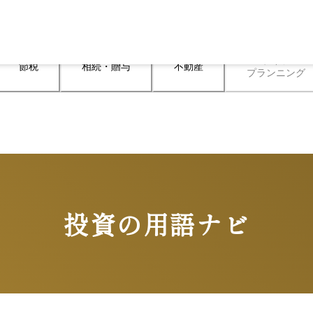
ライフ

節税
相続・贈与
不動産
プランニング
投資の用語ナビ