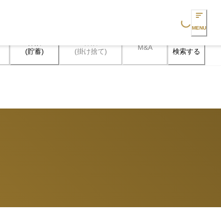
Loading...
MENU
保険

保険

M&A
検索する
(貯蓄)
(掛け捨て)