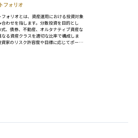
トフォリオ
トフォリオとは、資産運用における投資対象
み合わせを指します。分散投資を目的とし
株式、債券、不動産、オルタナティブ資産な
異なる資産クラスを適切な比率で構成しま
投資家のリスク許容度や目標に応じてポート
リオを設計し、リスクとリターンのバランス
適化します。また、運用期間中に市場状況が
した場合には、リバランスを通じて当初の配
率を維持します。ポートフォリオ管理は、リ
管理の重要な手法です。