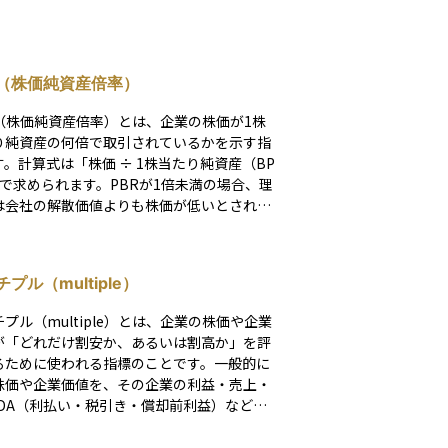
R（株価純資産倍率）
R（株価純資産倍率）とは、企業の株価が1株
り純資産の何倍で取引されているかを示す指
す。計算式は「株価 ÷ 1株当たり純資産（BP
」で求められます。PBRが1倍未満の場合、理
は会社の解散価値よりも株価が低いとされ、
と判断されることがあります。
プル（multiple）
プル（multiple）とは、企業の株価や企業
が「どれだけ割安か、あるいは割高か」を評
るために使われる指標のことです。一般的に
株価や企業価値を、その企業の利益・売上・
ITDA（利払い・税引き・償却前利益）などと
して算出される「倍率（比率）」を指しま