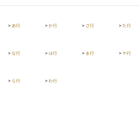
ファンド、
毎年1,000万円のキャッシュフローを生むと予想
益率
す。 ま
される場合、それを将来の金額のまま単純に足す
るこ
場合が多
のではなく、「そのお金を今の価値に直したらい
して
>
あ行
>
か行
>
さ行
>
た行
られてい
くらか？」という考え方で評価します。ここで用
傾向があります
タイミン
いられるのが割引率や現価係数です。 初心者の方
使っ
には、「将来のお金を今の価値に直して、投資に
するP
期待でき
見合うかを判断する方法」とイメージするとわか
EV/
の低さと
りやすいでしょう。DCF法は、企業の見た目の利
どの
>
な行
>
は行
>
ま行
>
や行
決算情報
益や資産の大きさではなく、「将来の稼ぐ力」に
ビジ
、投資判
着目した、より理論的で実用的な評価手法といえ
す。 投資初心者にとっては、マルチプルは企業を
な調査が
ます。
「相
して
>
ら行
>
わ行
相続税や
見る
基本通
成長
産価額方
切で
これらの
料で
境によっ
要で
くなるこ
するのが
クを避け