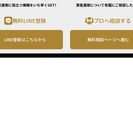
産運用に役立つ情報をいち早くGET!
資産運用について気軽にご相談した
無料LINE登録
プロへ相談する
LINE登録はこちらから
無料相談ページへ進む
運営会社
利用規約
各種お問い合わせ
株式会社MONO Investment
プライバシーポリシー
コンテンツの二次利用
ンテンツは、情報の提供を目的としており、投資その他の行動を勧誘する目的で、作