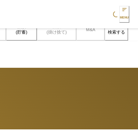
Loading...
MENU
保険

保険

M&A
検索する
(貯蓄)
(掛け捨て)