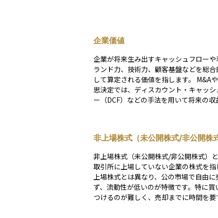
企業価値
企業が将来生み出すキャッシュフローや
ランド力、技術力、顧客基盤などを総合
して算定される価値を指します。 M&Aや投資の意
思決定では、ディスカウント・キャッシ
ー（DCF）などの手法を用いて将来の収
現在価値に割り引いて見積もることが多
企業価値は株主のみならず従業員や取引
などのステークホルダーにも関わるため
非上場株式（未公開株式/非公開株
ESG（環境・社会・ガバナンス）視点も
る傾向があります。企業価値の向上を図
非上場株式（未公開株式/非公開株式）
は、市場での信用力や株価形成にも大き
取引所に上場していない企業の株式を指
ます。
上場株式とは異なり、公の市場で自由に
ず、流動性が低いのが特徴です。特に買
つけるのが難しく、売却までに時間を要
が多いです。主にベンチャー企業や中小
行しており、取得方法としてはベンチャ