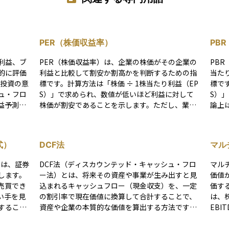
PER（株価収益率）
PB
利益、ブ
PER（株価収益率）は、企業の株価がその企業の
PB
的に評価
利益と比較して割安か割高かを判断するための指
当た
標です。計算方法は「株価 ÷ 1株当たり利益（EP
標で
ュ・フロ
S）」で求められ、数値が低いほど利益に対して
S）
益予測を
株価が割安であることを示します。ただし、業界
論上
いです。
ごとの平均PERが異なるため、他の企業や市場全
割安
先、社会
体と比較して判断することが重要です。PERが高
、近年は
い場合は将来の成長期待が大きいと解釈されるこ
式）
DCF法
マルチ
加味され
ともありますが、過大評価されている可能性もあ
る施策
るため注意が必要です。
とは、証券
DCF法（ディスカウンテッド・キャッシュ・フロ
マルチ
く影響し
します。
ー法）とは、将来その資産や事業が生み出すと見
価値
売買でき
込まれるキャッシュフロー（現金収支）を、一定
価す
い手を見
の割引率で現在価値に換算して合計することで、
は、
すること
資産や企業の本質的な価値を算出する方法です。
EB
企業が発
投資の意思決定や企業価値の評価などに広く使わ
比較
ーキャピ
れています。 たとえば、ある企業が今後5年間で
す。 代表的なマルチプルの一つが「PER（株価収