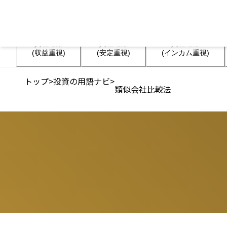
資産運用

資産運用

資産運用

(収益重視)
(安定重視)
(インカム重視)
トップ
>
投資の用語ナビ
>
類似会社比較法