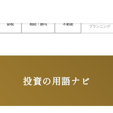
ライフ

節税
相続・贈与
不動産
プランニング
投資の用語ナビ