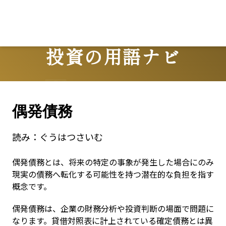
Lo
投資の用語ナビ
Terms
偶発債務
読み：
ぐうはつさいむ
偶発債務とは、将来の特定の事象が発生した場合にのみ
現実の債務へ転化する可能性を持つ潜在的な負担を指す
概念です。
偶発債務は、企業の財務分析や投資判断の場面で問題に
なります。貸借対照表に計上されている確定債務とは異