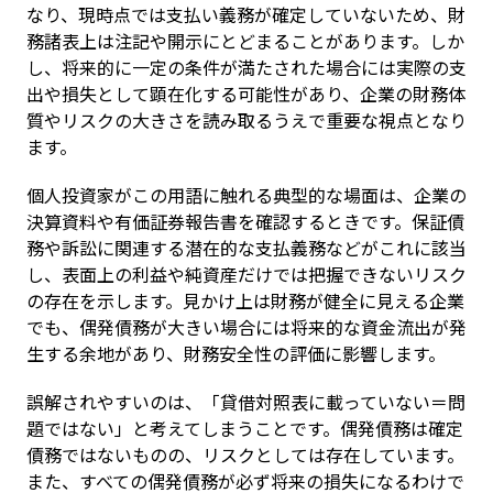
なり、現時点では支払い義務が確定していないため、財
務諸表上は注記や開示にとどまることがあります。しか
し、将来的に一定の条件が満たされた場合には実際の支
出や損失として顕在化する可能性があり、企業の財務体
質やリスクの大きさを読み取るうえで重要な視点となり
ます。
個人投資家がこの用語に触れる典型的な場面は、企業の
決算資料や有価証券報告書を確認するときです。保証債
務や訴訟に関連する潜在的な支払義務などがこれに該当
し、表面上の利益や純資産だけでは把握できないリスク
の存在を示します。見かけ上は財務が健全に見える企業
でも、偶発債務が大きい場合には将来的な資金流出が発
生する余地があり、財務安全性の評価に影響します。
誤解されやすいのは、「貸借対照表に載っていない＝問
題ではない」と考えてしまうことです。偶発債務は確定
債務ではないものの、リスクとしては存在しています。
また、すべての偶発債務が必ず将来の損失になるわけで