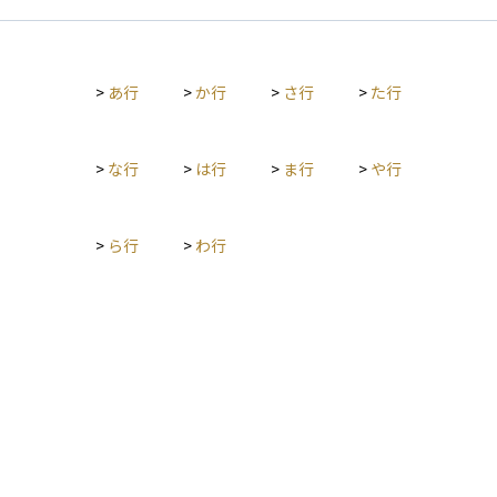
銀行預金の利息と似ていますが、債券の場合は発行時に利率や
支払い頻度が決まっており、受け取る額も比較的安定していま
す。 利金は、債券を保有することによって得られる「インカム
ゲイン（定期収入）」の一種であり、長期的に安定した収益を
>
あ行
>
か行
>
さ行
>
た行
狙う投資スタイルで重視されるポイントです。なお、利金には
所得税や住民税がかかるため、実際の受取額は課税後の金額と
なります。
>
な行
>
は行
>
ま行
>
や行
>
ら行
>
わ行