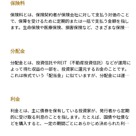
保険料
料などのコストが発生することにも注意が必要です。また、投
資信託ごとに運用方針やリスクの水準が異なり、運用の専門家
保険料とは、保険契約者が保険会社に対して支払う対価のこと
がその方針に基づいて投資先を選定し、資金を運用していきま
で、保障を受けるために定期的または一括で支払う金額を指し
す。
ます。生命保険や医療保険、損害保険など、さまざまな保険商
品に共通する基本的な要素です。保険料は、契約時の年齢・性
別・保険金額・保障内容・加入期間・健康状態などに基づいて
算出され、一般にリスクが高いほど保険料も高くなります。 ま
分配金
た、主契約に加えて特約（オプション）を付加することで、保
険料が増えることもあります。保険料は、契約を維持し続ける
分配金とは、投資信託やREIT（不動産投資信託）などが運用に
ために必要な支出であり、未納が続くと保障が失効する場合も
よって得た収益の一部を、投資家に還元するお金のことです。
あるため、支払計画を立てることが大切です。資産運用の観点
これは株式でいう「配当金」に似ていますが、分配金には運用
からも、保険料の支払いが家計に与える影響や、保障と費用の
益だけでなく、元本の一部が含まれることもあります。そのた
バランスを見極めることは、ライフプラン設計において重要な
め、分配金を受け取るたびに自分の投資元本が少しずつ減って
判断材料となります。
いる可能性もあるという点に注意が必要です。分配金の有無や
利金
頻度は投資信託の商品ごとに異なり、毎月、半年ごと、年に一
度などさまざまです。投資初心者にとっては、「お金が戻って
利金とは、主に債券を保有している投資家が、発行者から定期
くる」という安心感がありますが、長期的な資産形成を考える
的に受け取る利息のことを指します。たとえば、国債や社債な
うえでは、分配金の出し方やその内容をしっかり理解すること
どを購入すると、一定の期間ごとにあらかじめ決められた利率
が大切です。
に基づいた金額が支払われます。この支払いが「利金」です。