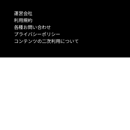
運営会社
利用規約
各種お問い合わせ
プライバシーポリシー
コンテンツの二次利用について
当メディアで提供するコンテンツは、情報の提供を目的としており、投資
行動を勧誘する目的で、作成したものではありません。 銘柄の選択、売買
投資の最終決定は、お客様ご自身でご判断いただきますようお願いいたしま
コンテンツの情報は、弊社が信頼できると判断した情報源から入手したも
が、その情報源の確実性を保証したものではありません。 また、本コンテ
載内容は、予告なしに変更することがあります。
「投資のコンシェルジュ」はMONO Investmentの登録商標です（登録商標
6527070号）。
Copyright © 2022 株式会社MONO Investment All rights reserved.