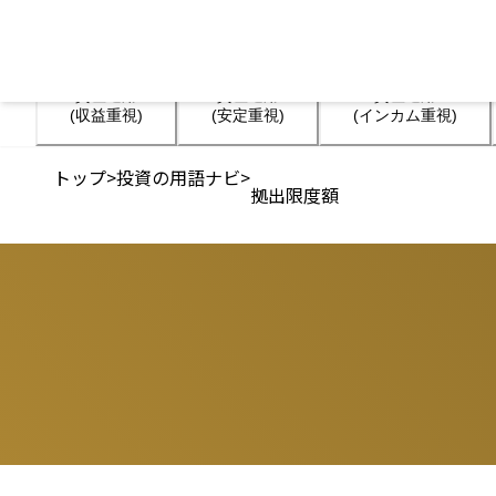
資産運用

資産運用

資産運用

(収益重視)
(安定重視)
(インカム重視)
トップ
>
投資の用語ナビ
>
拠出限度額