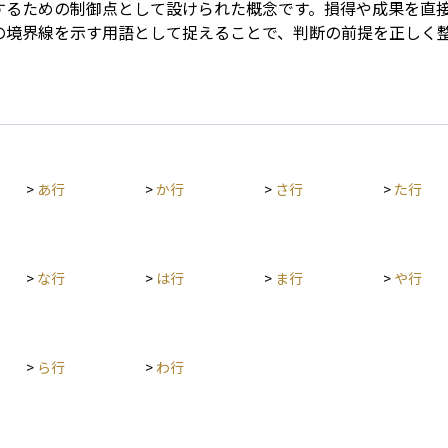
するための制御点として設けられた概念です。損得や成果を直
の境界線を示す用語として捉えることで、判断の前提を正しく
>
あ行
>
か行
>
さ行
>
た行
>
な行
>
は行
>
ま行
>
や行
>
ら行
>
わ行