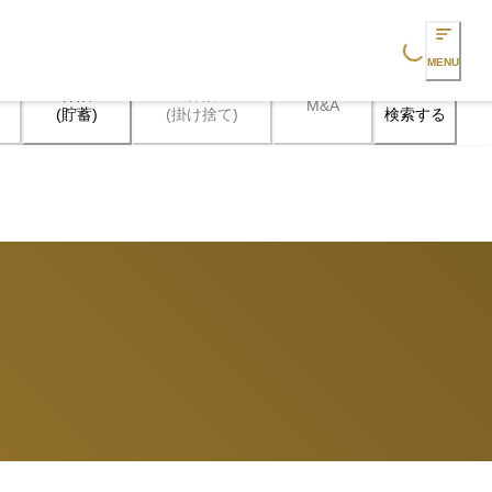
Loading...
MENU
保険

保険

M&A
検索する
(貯蓄)
(掛け捨て)