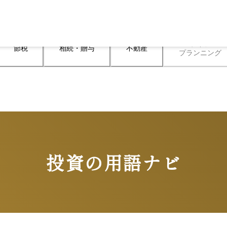
ライフ

節税
相続・贈与
不動産
プランニング
投資の用語ナビ