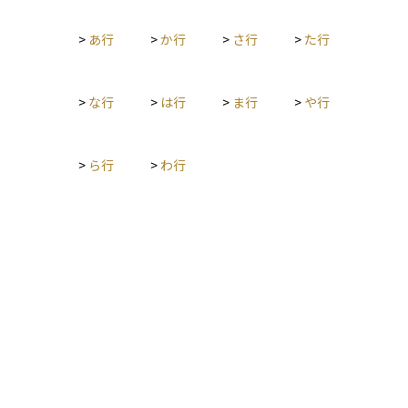
動債ファンドなどがある。 一般的に「債券ファンド」という場
合、非上場の債券投資信託を指すことが多いが、債券を対象と
>
あ行
>
か行
>
さ行
>
た行
したETF（上場投資信託）も存在し、特に社債ETF（Corporat
e Bond ETF）と呼ばれる。ETFは市場でリアルタイムに売買で
きる流動性の高さが特徴であるのに対し、投資信託は基準価額
で取引されるため、売買の自由度が異なる。債券ファンドを選
>
な行
>
は行
>
ま行
>
や行
択する際は、運用形態やコスト、金利変動リスクを考慮しなが
ら適切に選ぶことが重要である。
>
ら行
>
わ行