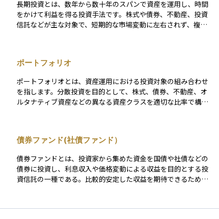
長期投資とは、数年から数十年のスパンで資産を運用し、時間
スクが消えるわけではなく、世界全体の経済状況が悪化すれば
をかけて利益を得る投資手法です。株式や債券、不動産、投資
同時に下落するケースもあるため、投資を行う際は目標や投資
信託などが主な対象で、短期的な市場変動に左右されず、複利
期間、リスク許容度を考慮したうえで、計画的に実行すること
の効果を活かして資産を増やすことを目指します。
が大切です。
ポートフォリオ
ポートフォリオとは、資産運用における投資対象の組み合わせ
を指します。分散投資を目的として、株式、債券、不動産、オ
ルタナティブ資産などの異なる資産クラスを適切な比率で構成
します。投資家のリスク許容度や目標に応じてポートフォリオ
を設計し、リスクとリターンのバランスを最適化します。ま
た、運用期間中に市場状況が変化した場合には、リバランスを
債券ファンド(社債ファンド）
通じて当初の配分比率を維持します。ポートフォリオ管理は、
リスク管理の重要な手法です。
債券ファンドとは、投資家から集めた資金を国債や社債などの
債券に投資し、利息収入や価格変動による収益を目的とする投
資信託の一種である。比較的安定した収益を期待できるため、
リスクを抑えながら資産運用を行いたい投資家に適している。
ファンドの種類によっては、短期債中心のものや高利回りを狙
ったハイイールド債ファンド、物価上昇に対応するインフレ連