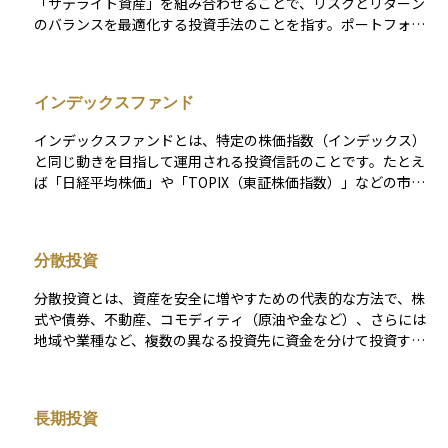
「サテライト資産」を組み合わせることで、リスクとリターン
のバランスを最適化する投資手法のことを指す。ポートフォリ
オの大部分を安定したコア資産で構成し、長期的な市場の成長
に連動するリターンを確保する一方で、残りの一部をサテライ
ト資産として運用し、高いリターンの可能性を追求する。これ
インデックスファンド
により、安定性を維持しながら市場環境の変化に柔軟に対応
し、資産の成長を図ることができる。
インデックスファンドとは、特定の株価指数（インデックス）
と同じ動きを目指して運用される投資信託のことです。たとえ
ば「日経平均株価」や「TOPIX（東証株価指数）」などの市場
全体の動きを示す指数に連動するように設計されています。こ
の仕組みにより、個別の銘柄を選ぶ手間がなく、市場全体に分
散投資ができるのが特徴です。また、運用の手間が少ないた
分散投資
め、手数料が比較的安いことも魅力の一つです。投資初心者に
とっては、安定した長期運用の第一歩として選びやすいファン
分散投資とは、資産を安全に増やすための代表的な方法で、株
ドの一つです。
式や債券、不動産、コモディティ（原油や金など）、さらには
地域や業種など、複数の異なる投資先に資金を分けて投資する
戦略です。 例えば、特定の国の株式市場が大きく下落した場合
でも、債券や他の地域の資産が値上がりする可能性があれば、
全体としての損失を軽減できます。このように、資金を一カ所
長期投資
に集中させるよりも値動きの影響が分散されるため、長期的に
はより安定したリターンが期待できます。 ただし、あらゆるリ