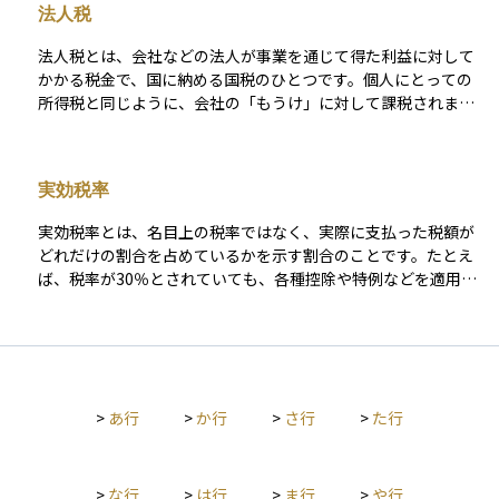
法人税
法人税とは、会社などの法人が事業を通じて得た利益に対して
かかる税金で、国に納める国税のひとつです。個人にとっての
所得税と同じように、会社の「もうけ」に対して課税されま
す。会社は1年間の売上から経費や人件費などを差し引き、最終
的に残った利益、つまり「課税所得」を計算します。そして、
その金額に応じて法人税が発生します。 法人税は、自分で税額
実効税率
を計算し、決算後に確定申告をして納める「申告納税方式」で
す。利益が出ていない赤字の年でも、申告手続きは必要です。
実効税率とは、名目上の税率ではなく、実際に支払った税額が
税率は利益の大きさによって異なり、たとえば中小企業の場
どれだけの割合を占めているかを示す割合のことです。たとえ
合、課税所得800万円までは軽減税率が適用され、法人税率は1
ば、税率が30％とされていても、各種控除や特例などを適用し
5％になります。それを超える部分には23.2％の税率がかかりま
た結果、実際に支払った税金の割合が20％程度であれば、それ
す。ただし、実際に会社が負担するのは法人税だけでなく、法
が実効税率となります。 この数値は、企業の財務分析や投資判
人住民税や法人事業税なども含まれるため、すべてを合わせた
断においてとても重要です。なぜなら、同じ利益でも企業によ
負担割合、いわゆる「実効税率」はおおよそ20％〜35％ほどに
って支払う税額が異なり、それが収益性やキャッシュフローに
なることが一般的です。会社の所在地や規模によってこの数字
大きな影響を与えるからです。個人投資家にとっても、配当や
は変動します。 また、日本では中小企業に対していくつかの税
>
あ行
>
か行
>
さ行
>
た行
売却益などにかかる税金の実効税率を知ることで、手取りの利
制上の優遇措置が設けられています。たとえば、軽減税率のほ
益を正確に把握しやすくなります。名目の税率だけを見るので
かにも、赤字となった年の損失を翌年以降の黒字と相殺できる
はなく、最終的にいくら税金が差し引かれるかという実態を理
「欠損金の繰越控除」や、一定の条件を満たした設備投資を行
解することが、より現実的な資産運用につながります。
>
な行
>
は行
>
ま行
>
や行