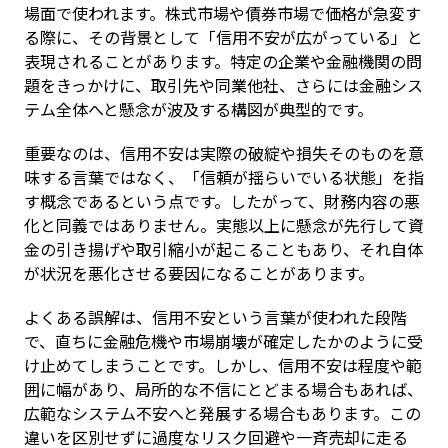
場面で使われます。株式市場や債券市場で価格が急変す
る際に、その背景として「信用不安が広がっている」と
表現されることがあります。特定の企業や金融機関の問
題をきっかけに、取引先や同業他社、さらには金融シス
テム全体へと懸念が波及する構図が典型的です。
重要なのは、信用不安は実際の破綻や損失そのものを意
味する言葉ではなく、「信頼が揺らいでいる状態」を指
す概念であるという点です。したがって、財務内容の悪
化と同義ではありません。実態以上に懸念が先行して資
金の引き揚げや取引縮小が起こることもあり、それ自体
が状況を悪化させる要因になることがあります。
よくある誤解は、信用不安という言葉が使われた段階
で、直ちに金融危機や市場崩壊が確定したかのように受
け止めてしまうことです。しかし、信用不安は程度や範
囲に幅があり、局所的な不信にとどまる場合もあれば、
広範なシステム不安へと発展する場合もあります。この
違いを区別せずに過度なリスク回避や一斉売却に走る