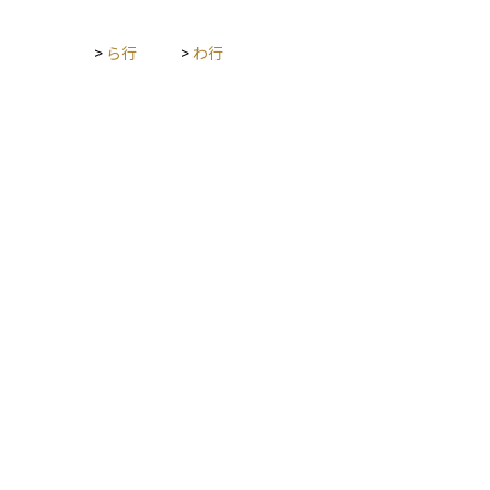
>
ら行
>
わ行