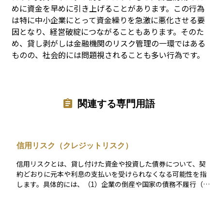
めに資金を早めに引き上げることがあります。この行為
は特に中小企業にとって資金繰りを急激に悪化させる要
因となり、経営破綻につながることもあります。そのた
め、貸し剥がしは金融機関のリスク管理の一環ではある
ものの、社会的には問題視されることも多い行為です。
関連する専門用語
信用リスク（クレジットリスク）
信用リスクとは、貸し付けた資金や投資した債券について、契
約どおりに元本や利息の支払いを受けられなくなる可能性を指
します。具体的には、（1）企業の倒産や国家の債務不履行（い
わゆるデフォルト）、（2）利払いや元本返済の遅延、（3）返
済条件の不利な変更（債務再編＝デット・リストラクチャリン
グ）などが該当します。これらはいずれも投資元本の毀損や収