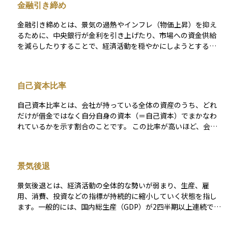
金融引き締め
益の減少につながるため、信用リスクの管理は債券投資の基礎
として非常に重要です。 この信用リスクを定量的に評価する手
金融引き締めとは、景気の過熱やインフレ（物価上昇）を抑え
段のひとつが、格付会社による信用格付けです。格付は通常、A
るために、中央銀行が金利を引き上げたり、市場への資金供給
AA（最上位）からD（デフォルト）までの等級で示され、投資
を減らしたりすることで、経済活動を穏やかにしようとする金
家にとってのリスク水準をわかりやすく表します。たとえば、
融政策のことをいいます。 たとえば、企業や個人が資金を借り
BBB格付けの5年債であれば、過去の統計に基づく累積デフォ
にくくなるように政策金利を引き上げることで、消費や投資の
ルト率はおおよそ1.5％前後とされています（S&Pグローバルの
ペースを落とし、物価の安定を図ります。 また、中央銀行が保
データより）。ただし、格付はあくまで過去の情報に基づいた
自己資本比率
有する国債を市場で売却することで資金を回収し、通貨の流通
「静的な指標」であり、市場環境の急変に即応しにくい側面が
量を減らす方法もあります。金融引き締めは、経済が成長しす
あります。 そのため、市場ではよりリアルタイムなリスク指標
自己資本比率とは、会社が持っている全体の資産のうち、どれ
ぎてバブルや過度なインフレのリスクがあるときに実施される
として、同年限の国債利回りとの差であるクレジットスプレッ
だけが借金ではなく自分自身の資本（＝自己資本）でまかなわ
ことが多く、株式市場や為替市場にも強い影響を及ぼします。
ドが重視されます。これは「市場に織り込まれた信用リスク」
れているかを示す割合のことです。 この比率が高いほど、会社
投資家にとっては、金融引き締め局面では金利の上昇によって
として機能し、スプレッドが拡大している局面では、投資家が
は外部からの借入れに頼らずに経営していることになり、財務
債券価格が下がったり、企業の利益見通しが悪化するなどの影
より高いリスクプレミアムを求めていることを意味します。さ
的に安定していると判断されやすくなります。たとえば、自己
響があるため、慎重な判断が求められます。
らに、クレジット・デフォルト・スワップ（CDS）の保険料率
資本比率が50%であれば、会社の資産の半分が自己資本、残り
景気後退
は、債務不履行リスクに加え、流動性やマクロ経済環境を反映
半分が借入金などの他人資本ということになります。 投資家に
した即時性の高い指標として、機関投資家の間で広く活用され
とっては、自己資本比率が高い企業ほど経営の安定性が高く、
景気後退とは、経済活動の全体的な勢いが弱まり、生産、雇
ています。 こうしたリスクに備えるうえでの基本は、ポートフ
倒産のリスクが低いと考えられるため、企業の健全性を見極め
用、消費、投資などの指標が持続的に縮小していく状態を指し
ォリオ全体の分散です。業種や地域、格付けの異なる債券を組
るうえで重要な指標のひとつです。特に長期投資を考える際に
ます。一般的には、国内総生産（GDP）が2四半期以上連続でマ
み合わせることで、特定の発行体の信用悪化がポートフォリオ
は、注目しておきたい数字です。
イナス成長となると「景気後退」とみなされます。この状態で
全体に与える影響を抑えることができます。なかでも、ハイイ