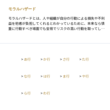
は、企業の業績が悪化し、失業率が上昇し、個人消費が冷え込
ールド債や新興国債は高利回りで魅力的に見える一方で、信用
むなど、経済全体に負の連鎖が広がりやすくなります。 景気後
力が低いため、景気後退時などには価格が大きく下落するリス
モラルハザード
退は、金融危機、供給ショック、金利の上昇、外需の減退など
クを抱えています。リスクを抑えたい局面では、投資適格債へ
さまざまな要因によって引き起こされ、政策対応としては、金
のシフトやデュレーションの短縮、さらにCDSなどを活用した
モラルハザードとは、人や組織が自分の行動による損失や不利
融緩和や財政出動などの景気刺激策が取られることが多いで
部分的なヘッジといった対策が有効です。 投資判断において
益を他者が負担してくれるとわかっているために、本来なら慎
す。資産運用やビジネス戦略を考える上でも、景気循環の一局
は、「高い利回りは信用リスクの対価である」という原則を常
重に行動すべき場面でも安易でリスクの高い行動を取ってしま
面として、重要な経済概念です。
に意識する必要があります。期待されるリターンが、想定され
う状況を指します。 たとえば、保険に加入しているからといっ
る損失（デフォルト確率×損失率）や価格変動リスクに見合っ
て安全管理を怠る場合や、金融機関が経営に失敗しても国が救
ているかどうか。こうした視点で冷静に比較検討を行うこと
済してくれると考えて過剰な投資を行う場合がこれにあたりま
が、長期的に安定した債券運用につながる第一歩となります。
す。 資産運用においては、自分のお金を運用している感覚が薄
れると、必要以上に大きなリスクを取りやすくなり、結果的に
>
あ行
>
か行
>
さ行
>
た行
損失を拡大させる可能性があります。自分で責任を持つ姿勢を
保つことが、モラルハザードを防ぐために大切です。
>
な行
>
は行
>
ま行
>
や行
>
ら行
>
わ行