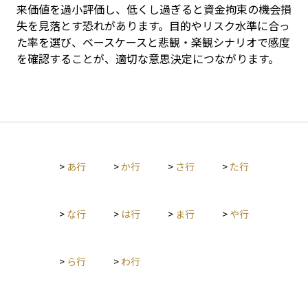
来価値を過小評価し、低くし過ぎると資金拘束の機会損
失を見落とす恐れがあります。目的やリスク水準に合っ
た率を選び、ベースケースと悲観・楽観シナリオで感度
を確認することが、適切な意思決定につながります。
>
あ行
>
か行
>
さ行
>
た行
>
な行
>
は行
>
ま行
>
や行
>
ら行
>
わ行