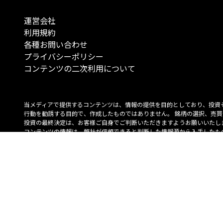
運営会社
利用規約
各種お問い合わせ
プライバシーポリシー
コンテンツの二次利用について
当メディアで提供するコンテンツは、情報の提供を目的としており、投資
行動を勧誘する目的で、作成したものではありません。 銘柄の選択、売買
投資の最終決定は、お客様ご自身でご判断いただきますようお願いいたしま
コンテンツの情報は、弊社が信頼できると判断した情報源から入手したも
が、その情報源の確実性を保証したものではありません。 また、本コンテ
載内容は、予告なしに変更することがあります。
「投資のコンシェルジュ」はMONO Investmentの登録商標です（登録商標
6527070号）。
Copyright © 2022 株式会社MONO Investment All rights reserved.