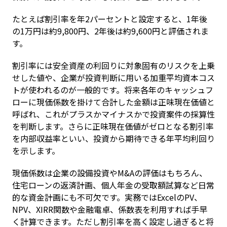
たとえば割引率を年2パーセントと設定すると、1年後
の1万円は約9,800円、2年後は約9,600円と評価されま
す。
割引率には安全資産の利回りに対象固有のリスクを上乗
せした値や、企業が投資判断に用いる加重平均資本コス
トが使われるのが一般的です。将来各年のキャッシュフ
ローに現価係数を掛けて合計した金額は正味現在価値と
呼ばれ、これがプラスかマイナスかで投資案件の採算性
を判断します。さらに正味現在価値がゼロとなる割引率
を内部収益率といい、投資から期待できる年平均利回り
を示します。
現価係数は企業の設備投資やM&Aの評価はもちろん、
住宅ローンの返済計画、個人年金の受取額試算など日常
的な資金計画にも不可欠です。実務ではExcelのPV、
NPV、XIRR関数や金融電卓、係数表を利用すれば手早
く計算できます。ただし割引率を高く設定し過ぎると将