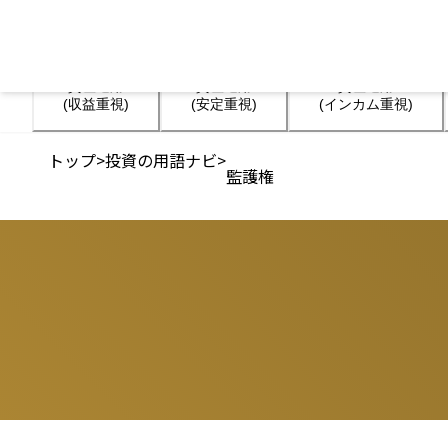
資産運用

資産運用

資産運用

(収益重視)
(安定重視)
(インカム重視)
トップ
>
投資の用語ナビ
>
監護権