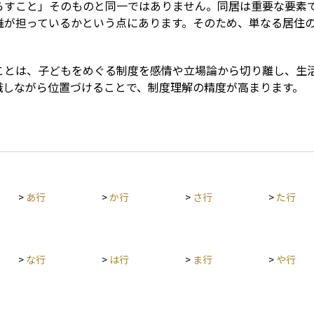
らすこと」そのものと同一ではありません。同居は重要な要素
誰が担っているかという点にあります。そのため、単なる居住
ことは、子どもをめぐる制度を感情や立場論から切り離し、生
識しながら位置づけることで、制度理解の精度が高まります。
>
あ行
>
か行
>
さ行
>
た行
>
な行
>
は行
>
ま行
>
や行