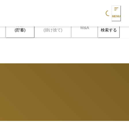
Loading...
MENU
保険

保険

M&A
検索する
(貯蓄)
(掛け捨て)