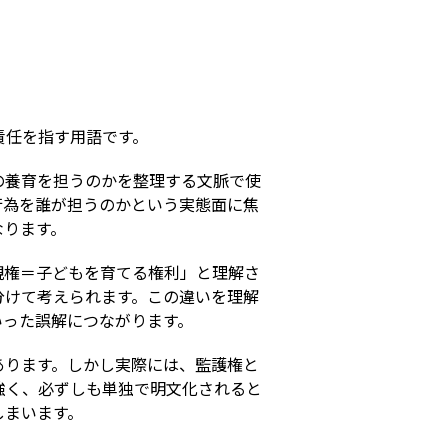
s
責任を指す用語です。
の養育を担うのかを整理する文脈で使
行為を誰が担うのかという実態面に焦
なります。
親権＝子どもを育てる権利」と理解さ
分けて考えられます。この違いを理解
いった誤解につながります。
あります。しかし実際には、監護権と
強く、必ずしも単独で明文化されると
しまいます。