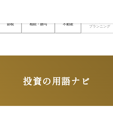
ライフ

節税
相続・贈与
不動産
プランニング
投資の用語ナビ