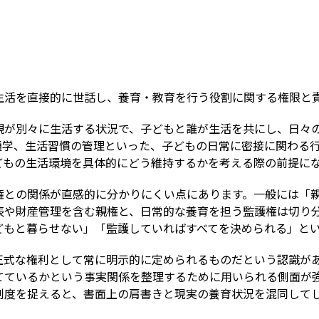
Term
生活を直接的に世話し、養育・教育を行う役割に関する権限と
親が別々に生活する状況で、子どもと誰が生活を共にし、日々
通学、生活習慣の管理といった、子どもの日常に密接に関わる
どもの生活環境を具体的にどう維持するかを考える際の前提に
権との関係が直感的に分かりにくい点にあります。一般には「
表や財産管理を含む親権と、日常的な養育を担う監護権は切り
どもと暮らせない」「監護していればすべてを決められる」と
正式な権利として常に明示的に定められるものだという認識が
てているかという事実関係を整理するために用いられる側面が
制度を捉えると、書面上の肩書きと現実の養育状況を混同して