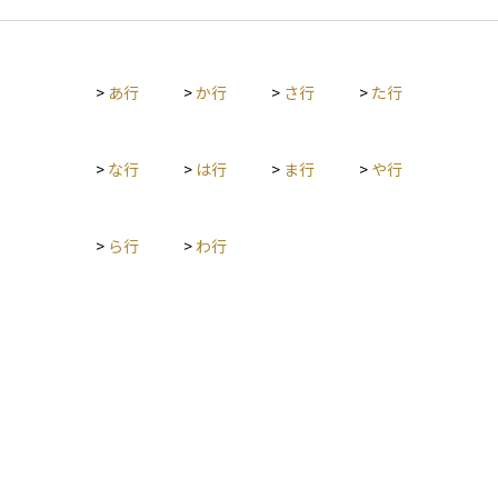
目安にするとされています。 この資金は、株や投資信託のよう
に価格が変動する商品ではなく、すぐに引き出せる預金などで
保管するのが望ましいとされています。生活防衛資金がしっか
りと確保されていれば、投資のリスクを過度に恐れずに冷静な
>
あ行
>
か行
>
さ行
>
た行
判断がしやすくなり、精神的な安心感にもつながります。
>
な行
>
は行
>
ま行
>
や行
>
ら行
>
わ行