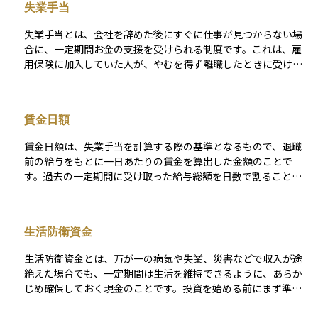
失業手当
係にあります。雇用の安定を図るとともに、労働市場のセーフ
ティネットとして重要な位置を占めています。
失業手当とは、会社を辞めた後にすぐに仕事が見つからない場
合に、一定期間お金の支援を受けられる制度です。これは、雇
用保険に加入していた人が、やむを得ず離職したときに受け取
れる給付金の一種です。 ハローワークでの手続きを経て、一定
の条件を満たすと受け取ることができます。生活を安定させな
がら新しい仕事を探せるようにするためのもので、就職活動を
賃金日額
真剣に行っていることが支給の条件にもなっています。資産運
用においては、失業というリスクを考慮して、万が一に備えて
賃金日額は、失業手当を計算する際の基準となるもので、退職
生活費を確保しておくことの大切さを考える上で関係してくる
前の給与をもとに一日あたりの賃金を算出した金額のことで
概念です。
す。過去の一定期間に受け取った給与総額を日数で割ることで
求められ、その人が普段どれくらいの収入を得ていたかを示す
指標として扱われます。この金額が高いほど受け取れる失業手
当も増える傾向があるため、制度を理解する上でとても重要な
生活防衛資金
要素です。 資産運用の観点では、収入の水準を把握することは
家計管理や将来の投資計画を立てる際に不可欠であり、賃金日
生活防衛資金とは、万が一の病気や失業、災害などで収入が途
額は収入の実態を客観的に見直す機会を与えてくれる概念とい
絶えた場合でも、一定期間は生活を維持できるように、あらか
えます。
じめ確保しておく現金のことです。投資を始める前にまず準備
しておくべきお金で、一般的には生活費の3か月から6か月分を