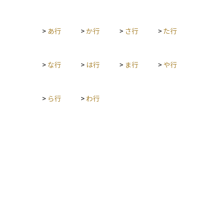
担を抑えつつ、事業成長や投資の拡大を図ることができる。政
策目的に応じて適用範囲や内容が変わるため、適用条件の確認
が重要である。
>
あ行
>
か行
>
さ行
>
た行
>
な行
>
は行
>
ま行
>
や行
>
ら行
>
わ行