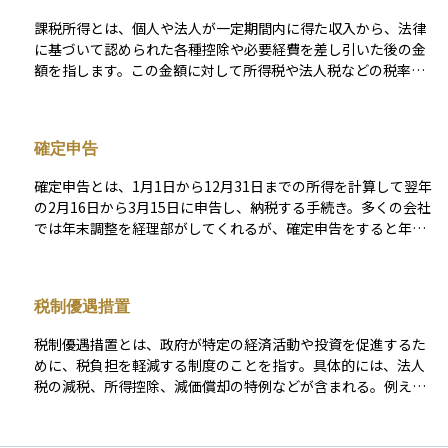
運用においても、節税を考えるうえでとても重要なポイントに
課税所得とは、個人や法人が一定期間内に得た収入から、法律
なります。
に基づいて認められた各種控除や必要経費を差し引いた後の金
額を指します。この金額に対して所得税や法人税などの税率が
適用され、実際に納税すべき税額が計算されます。課税所得の
計算方法は国や地域によって異なるため、具体的な控除項目や
税率もそれに応じて変わります。 課税所得を計算する際には、
確定申告
まず総収入から非課税所得を除外します。その後、必要経費や
特定の控除（例えば、標準控除、医療費控除、教育費控除な
確定申告とは、1月1日から12月31日までの所得を計算して翌年
ど）を適用して課税対象となる所得を求めます。これにより、
の2月16日から3月15日に申告し、納税する手続き。多くの会社
公正かつ実情に即した税額を算出し、納税者が収入に見合った
では年末調整を経理部がしてくれるが、確定申告をすると年末
税金を支払うことが可能となります。 課税所得の正確な把握と
調整では受けられない控除を受けることができる場合もある。
計算は、個人や企業の税務管理において非常に重要です。税法
確定申告をする必要がある人が確定申告をしないと加算税や延
の変更に応じて控除額や計算方法が更新されることが多いた
滞税が発生する。
め、適切な税務知識を持つこと、または専門の税理士などの助
税制優遇措置
けを借りることが望ましいです。これにより、適切な税金の納
付を確実に行い、法的な問題を避けることができます。
税制優遇措置とは、政府が特定の経済活動や投資を促進するた
めに、税負担を軽減する制度のことを指す。具体的には、法人
税の減税、所得控除、減価償却の特例などが含まれる。例え
ば、中小企業やスタートアップに対する税制優遇、特定の産業
への投資促進策などがある。これにより、企業や個人は資金負