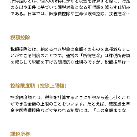
所得控除とは、個人の所得にかかる税金を計算する際に、特定
の支出や条件に基づいて課税対象となる所得額を減らす仕組み
である。日本では、医療費控除や生命保険料控除、扶養控除な
どがあり、納税者の生活状況に応じて税負担を軽減する役割を
果たす。これにより、所得が同じでも控除を活用することで実
際の税額が変わることがある。控除額が大きいほど課税所得が
税額控除
減少し、納税者の手取り額が増えるため、適切な活用が重要で
ある。
税額控除とは、納めるべき税金の金額そのものを直接減らすこ
とができる制度のことです。通常の「所得控除」は課税所得額
を減らして税額を下げる間接的な仕組みですが、税額控除は計
算された税額から一定の金額を差し引くため、同じ控除額でも
より大きな節税効果があります。 たとえば、住宅ローン控除や
配当控除、外国税額控除、寄附金控除などが代表的です。適用
控除限度額（控除上限額）
には一定の条件や手続きが必要ですが、制度を正しく活用する
ことで、家計の負担を軽減することが可能になります。特に資
控除限度額とは、税金を計算するときに所得から差し引くこと
産運用や不動産投資などでも活用される重要な税制上の仕組み
ができる金額の上限のことをいいます。たとえば、確定拠出年
です。
金や医療費控除などで使われる制度には、「この金額までなら
控除できます」という決まりがあり、その上限が控除限度額で
す。 この仕組みにより、一定の範囲内で税金の負担を軽くする
ことができますが、限度額を超えた部分については控除の対象
課税所得
にならないので、利用する際には注意が必要です。投資や資産