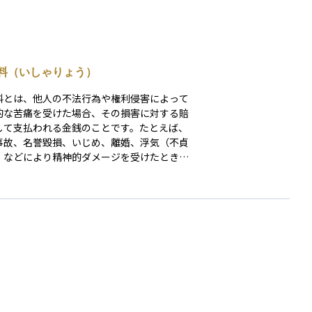
料（いしゃりょう）
料とは、他人の不法行為や権利侵害によって
的な苦痛を受けた場合、その損害に対する賠
して支払われる金銭のことです。たとえば、
事故、名誉毀損、いじめ、離婚、浮気（不貞
）などにより精神的ダメージを受けたとき、
苦しみに対して「心の損害」として請求され
害者の行
悪質さ、当事者間の関係性、社会的影響など
慮して裁判所が判断することが多く、明確な
があるわけではありません。物理的な損害に
る「損害賠償金」とは異なり、精神的側面に
を当てた救済手段であり、法的な権利保護の
として重要な役割を果たします。