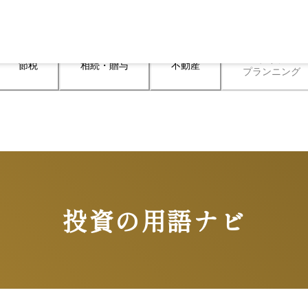
ライフ

節税
相続・贈与
不動産
プランニング
投資の用語ナビ