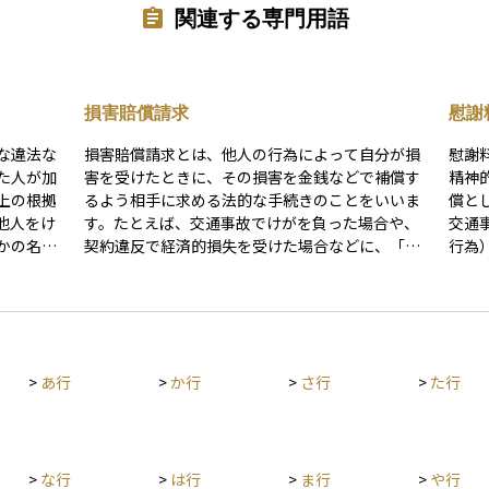
関連する専門用語
損害賠償請求
慰謝
な違法な
損害賠償請求とは、他人の行為によって自分が損
慰謝
た人が加
害を受けたときに、その損害を金銭などで補償す
精神
上の根拠
るよう相手に求める法的な手続きのことをいいま
償と
他人をけ
す。たとえば、交通事故でけがを負った場合や、
交通
かの名誉
契約違反で経済的損失を受けた場合などに、「そ
行為
す。 不
の損害を補ってほしい」として行う請求がこれに
その
意または
あたります。 損害には、実際にかかった費用（治
ます。 慰謝料の金額は、被害の程度や加
と、そし
療費や修理費など）だけでなく、精神的な苦痛や
為の
ることが
逸失利益なども含まれることがあります。請求が
を考
に基づく
認められるためには、相手に過失や故意があった
相場
>
あ行
>
か行
>
さ行
>
た行
められて
こと、損害が現実に発生したこと、その損害と行
対す
金融機関
為との因果関係があることなど、いくつかの条件
焦点
どに、不
が必要になります。資産運用の文脈では、金融商
一環
ります。
品や契約において不当な取り扱いや説明不足があ
めに重要
った場合、投資家が損害賠償請求を行うこともあ
>
な行
>
は行
>
ま行
>
や行