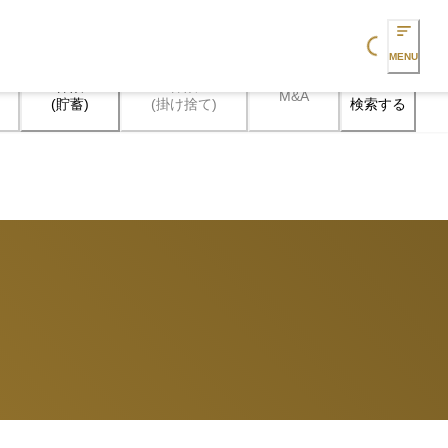
Loading...
MENU
保険

保険

M&A
検索する
(貯蓄)
(掛け捨て)