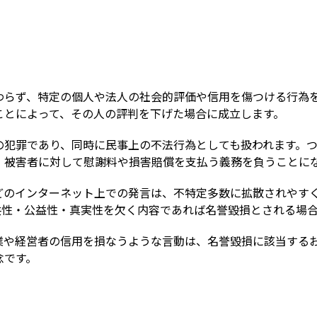
Term
わらず、特定の個人や法人の社会的評価や信用を傷つける行為
ことによって、その人の評判を下げた場合に成立します。
の犯罪であり、同時に民事上の不法行為としても扱われます。
、被害者に対して慰謝料や損害賠償を支払う義務を負うことに
などのインターネット上での発言は、不特定多数に拡散されやす
共性・公益性・真実性を欠く内容であれば名誉毀損とされる場
業や経営者の信用を損なうような言動は、名誉毀損に該当する
念です。