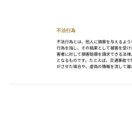
不法行為
不法行為とは、他人に損害を与えるよう
行為を指し、その結果として被害を受け
害者に対して損害賠償を請求できる法律
となるものです。たとえば、交通事故で
がさせた場合や、虚偽の情報を流して誰
を傷つけた場合などが不法行為にあたりま
法行為が成立するためには、加害者に故
過失があること、損害が発生しているこ
てその行為と損害との間に因果関係があ
必要です。民法では、被害者が不法行為
損害賠償を請求できる期間（時効）も定
います。資産運用の文脈では、たとえば
が説明義務を怠って損失を招いた場合な
法行為として責任を問われるケースがあ
初心者にとっても、自分の権利を守るた