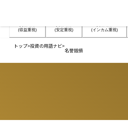
資産運用

資産運用

資産運用

(収益重視)
(安定重視)
(インカム重視)
トップ
>
投資の用語ナビ
>
名誉毀損