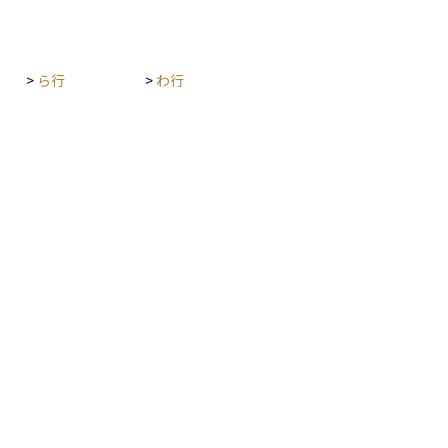
ります。初心者にとっても、自分の権利を守る手
段として理解しておく価値のある基本的な法律用
語です。
>
ら行
>
わ行