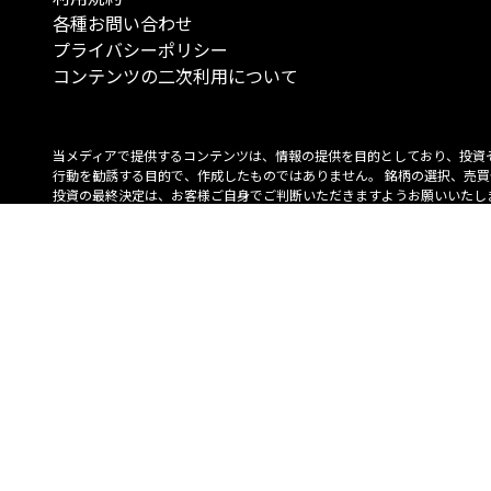
各種お問い合わせ
プライバシーポリシー
コンテンツの二次利用について
当メディアで提供するコンテンツは、情報の提供を目的としており、投資
行動を勧誘する目的で、作成したものではありません。 銘柄の選択、売買
投資の最終決定は、お客様ご自身でご判断いただきますようお願いいたしま
コンテンツの情報は、弊社が信頼できると判断した情報源から入手したも
が、その情報源の確実性を保証したものではありません。 また、本コンテ
載内容は、予告なしに変更することがあります。
「投資のコンシェルジュ」はMONO Investmentの登録商標です（登録商標
6527070号）。
Copyright © 2022 株式会社MONO Investment All rights reserved.