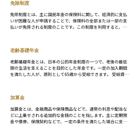
免除制度
うことで、将来必要となる生活の土台を作る仕組みであり、日
本の年金制度の基本となる重要な制度です。
免除制度とは、主に国民年金の保険料に関して、経済的に支払
いが困難な人が申請することで、保険料の全部または一部の支
払いが免除される制度のことです。この制度を利用すると、未
納とは異なり「保険料を支払わなかった」という扱いになら
ず、将来年金を受け取る権利を一定程度維持することができま
す。免除の種類には、全額免除のほか、4分の3、半額、4分の1
老齢基礎年金
免除などがあり、所得に応じて適用されます。免除された期間
については、そのままにしておくと年金受給額が減る可能性が
老齢基礎年金とは、日本の公的年金制度の一つで、老後の最低
ありますが、後から追納することで補うことも可能です。生活
限の生活を支えることを目的とした年金です。一定の加入期間
が苦しいときに無理に支払うのではなく、制度を利用して将来
を満たした人が、原則として65歳から受給できます。 受給資格
の備えを継続できるようにする仕組みです。
を得るためには、国民年金の保険料納付済期間、免除期間、合
算対象期間（カラ期間）を合計して10年以上の加入期間が必要
です。年金額は、20歳から60歳までの40年間（480月）にわた
加算金
る国民年金の加入期間に応じて決まり、満額受給には480月分
の保険料納付が必要です。納付期間が不足すると、その分減額
加算金とは、金融商品や保険商品などで、通常の利息や配当な
されます。 また、年金額は毎年の物価や賃金水準に応じて見直
どに上乗せされる追加的な金銭のことを指します。主に定期預
しされます。繰上げ受給（60～64歳）を選択すると減額され、
金や債券、保険契約などで、一定の条件を満たした場合に支払
繰下げ受給（66～75歳）を選択すると増額される仕組みになっ
われることがあります。例えば、特定の期間まで解約しなかっ
ています。 老齢基礎年金は、自営業者、フリーランス、会社