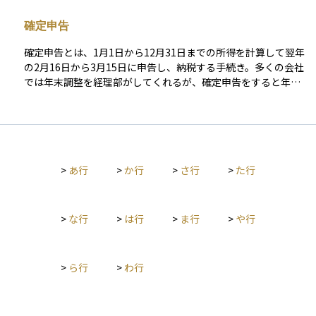
た場合や、特定のキャンペーン中に契約をした場合などに、通
員、公務員を問わず、日本国内に住むすべての人が加入する仕
常より高い利率が適用されることがあります。投資家にとって
組みとなっており、老後の基本的な生活を支える重要な制度の
確定申告
は、利回りを高めるための一つの要素となりますが、加算金が
一つです。
適用される条件をよく確認しないと、思ったよりも受け取れな
確定申告とは、1月1日から12月31日までの所得を計算して翌年
いケースもあるため注意が必要です。
の2月16日から3月15日に申告し、納税する手続き。多くの会社
では年末調整を経理部がしてくれるが、確定申告をすると年末
調整では受けられない控除を受けることができる場合もある。
確定申告をする必要がある人が確定申告をしないと加算税や延
滞税が発生する。
>
あ行
>
か行
>
さ行
>
た行
>
な行
>
は行
>
ま行
>
や行
>
ら行
>
わ行