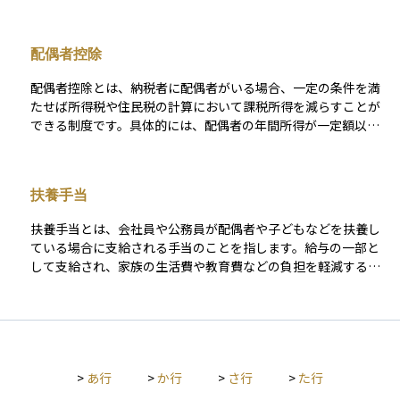
一定以下の所得であることが条件となっており、この基準を満
たしているかどうかが判断材料になります。 所得要件には、世
帯全体の所得や扶養家族の人数などが加味されることもありま
配偶者控除
す。制度によっては、年収ではなく「所得金額」や「課税所
得」など、税務上の特定の指標が使われるため、同じ年収でも
配偶者控除とは、納税者に配偶者がいる場合、一定の条件を満
制度の対象になるかどうかが異なることがあります。所得要件
たせば所得税や住民税の計算において課税所得を減らすことが
は公平な支給を実現するための基準であり、制度を利用する際
できる制度です。具体的には、配偶者の年間所得が一定額以下
には必ず確認すべき重要なポイントです。
であれば、納税者の所得から一定金額を差し引くことができる
ため、結果として支払う税金が少なくなります。この制度は、
家計全体の負担を軽減するためのもので、特にパートタイムや
扶養手当
扶養内で働く配偶者がいる世帯にとって重要な意味を持ちま
す。なお、配偶者の収入が一定額を超えるとこの控除が使えな
扶養手当とは、会社員や公務員が配偶者や子どもなどを扶養し
くなるため、「○○万円の壁」といった表現で語られることも
ている場合に支給される手当のことを指します。給与の一部と
あります。資産運用やライフプランを考える際には、税金の仕
して支給され、家族の生活費や教育費などの負担を軽減する目
組みを理解しておくことが大切であり、配偶者控除はその中で
的があります。 支給額や対象となる扶養家族の範囲は勤務先の
も身近で影響の大きい制度のひとつです。
会社や自治体によって異なり、必ずしも法律で一律に定められ
ているわけではありません。投資や資産運用を考える上でも、
扶養手当は実際の家計の可処分所得に影響するため、収入を把
握する際に欠かせない要素となります。初心者にとっては「扶
>
あ行
>
か行
>
さ行
>
た行
養する家族がいると会社からもらえる追加のサポート」と理解
すると分かりやすいでしょう。