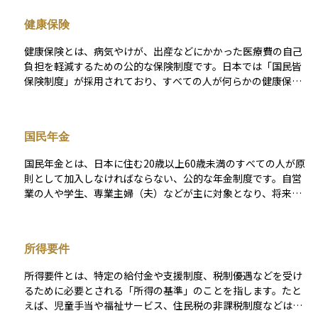
です。 また、社会保険は万が一の備えとして機能し、資産運用
健康保険
においては「公的保障の不足分をどのように補うか」を考える
前提となる存在です。
健康保険とは、病気やけが、出産などにかかった医療費の自己
負担を軽減するための公的な保険制度です。日本では「国民皆
保険制度」が採用されており、すべての人が何らかの健康保険
に加入する仕組みになっています。 会社員や公務員などは、勤
務先を通じて「被用者保険」に加入し、自営業者や無職の人は
市区町村が運営する「国民健康保険」に加入します。保険料は
国民年金
収入などに応じて決まり、原則として医療費の自己負担は3割で
済みます。また、扶養されている家族（被扶養者）も一定の条
国民年金とは、日本に住む20歳以上60歳未満のすべての人が原
件を満たせば保険の対象となり、個別に保険料を支払わなくて
則として加入しなければならない、公的な年金制度です。自営
も医療サービスを受けられる仕組みになっています。健康保険
業の人や学生、専業主婦（夫）などが主に対象となり、将来の
は日常生活の安心を支える基本的な社会保障制度のひとつで
老後の生活を支える「老齢基礎年金」だけでなく、障害を負っ
す。
たときの「障害基礎年金」や、死亡した際の遺族のための「遺
族基礎年金」なども含まれています。毎月一定の保険料を支払
所得要件
うことで、将来必要となる生活の土台を作る仕組みであり、日
本の年金制度の基本となる重要な制度です。
所得要件とは、特定の給付金や支援制度、税制優遇などを受け
るために必要とされる「所得の基準」のことを指します。たと
えば、児童手当や福祉サービス、住民税の非課税制度などは、