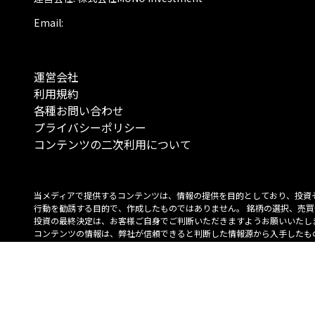
Email:
運営会社
利用規約
各種お問い合わせ
プライバシーポリシー
コンテンツの二次利用について
当メディアで提供するコンテンツは、情報の提供を目的としており、投資
行動を勧誘する目的で、作成したものではありません。 銘柄の選択、売買
投資の最終決定は、お客様ご自身でご判断いただきますようお願いいたしま
コンテンツの情報は、弊社が信頼できると判断した情報源から入手したも
が、その情報源の確実性を保証したものではありません。 また、本コンテ
載内容は、予告なしに変更することがあります。
「投資のコンシェルジュ」はMONO Investmentの登録商標です（登録商標