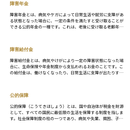
障害年金
障害年金とは、病気やケガによって日常生活や就労に支障があ
る状態となった場合に、一定の条件を満たすと受け取ることが
できる公的年金の一種です。これは、老後に受け取る老齢年金
とは異なり、まだ働き盛りの年齢であっても、障害の状態に応
じて生活を支えるために支給されるものです。 受け取るために
は、初診日の時点で年金制度に加入していたことや、一定の保
障害給付金
険料納付要件を満たしていること、そして障害の程度が法律で
定められた等級に該当することが必要です。障害年金には「障
障害給付金とは、病気やけがにより一定の障害状態になった場
害基礎年金」と「障害厚生年金」の2種類があり、どの年金制度
合に、生命保険や年金制度から支払われるお金のことです。こ
に加入していたかによって対象や支給額が異なります。これは
の給付金は、働けなくなったり、日常生活に支障が出たりする
障害を抱えながらも暮らしていく人の経済的な支えとなる大切
ような状態になったときに、経済的な負担を軽減することを目
な制度です。
的としています。民間の保険では「障害状態」の定義が契約ご
とに異なり、所定の条件を満たした場合に一時金や年金形式で
公的保障
支給されます。また、公的制度では「障害年金」として国民年
金や厚生年金から支給される仕組みがあり、民間の障害給付金
公的保障（こうてきほしょう）とは、国や自治体が税金を財源
と併用できる場合もあります。受け取るためには、医師の診断
として、すべての国民に最低限の生活を保障する制度を指しま
書や所定の手続きが必要です。将来の予期せぬリスクに備える
す。社会保障制度の柱の一つであり、病気や失業、貧困、子育
うえで、障害給付金は重要な保障の一つです。
てなどで生活に困窮した場合に、保険料を支払っていなくても