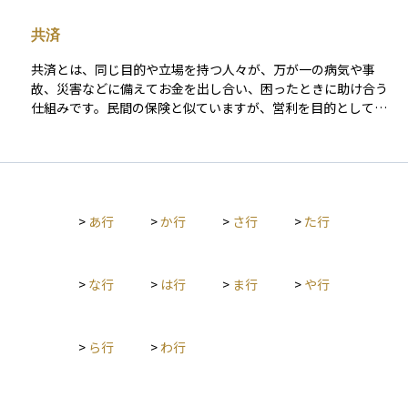
利用できる点が特徴です。 代表的な例として、生活保護があり
ます。これは収入や資産が一定基準を下回る世帯に対し、生活
共済
費や医療費を補う制度で、まさに「最後のセーフティネット」
とされています。また、児童手当は子どもを養育する家庭に所
共済とは、同じ目的や立場を持つ人々が、万が一の病気や事
得に応じて一定額を支給する仕組みであり、子育て世帯の生活
故、災害などに備えてお金を出し合い、困ったときに助け合う
支援を目的としています。さらに、基礎年金の一部は国庫から
仕組みです。民間の保険と似ていますが、営利を目的としてお
の負担で賄われており、拠出額が少ない人でも一定の年金を受
らず、協同組合や労働団体などが運営する非営利の制度です。
け取れるようになっています。 一方で、公的保険は国民や事業
加入者は「組合員」と呼ばれ、掛金と呼ばれる毎月の支払いを
主が保険料を拠出し、相互扶助の仕組みで運営されます。健康
行うことで、一定の条件に当てはまる出来事が起こった際に共
保険や雇用保険、介護保険、年金保険などが代表的で、保険料
済金を受け取ることができます。保障内容は医療、生命、火
を支払うことでリスク発生時に給付を受けられます。公的保障
災、自動車など多岐にわたり、家計に優しい金額で加入できる
は税を財源に「無拠出」で提供される点で、公的保険とは性格
>
あ行
>
か行
>
さ行
>
た行
ことから、多くの人に利用されています。特に生活者目線で設
が異なります。 公的保障は最低限度の生活を維持するための支
計されており、地域や職場を通じて身近な存在として広く活用
援にとどまることが多いため、実際には公的保険や私的保険、
されています。
さらに自助的な資産形成を組み合わせて備えることが現実的で
>
な行
>
は行
>
ま行
>
や行
安心といえます。
>
ら行
>
わ行