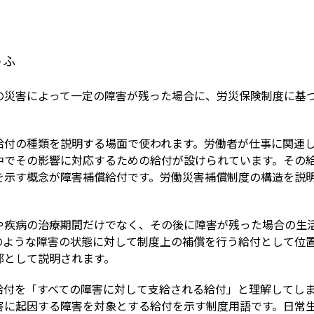
Term
うふ
の災害によって一定の障害が残った場合に、労災保険制度に基
給付の種類を説明する場面で使われます。労働者が仕事に関連
中でその影響に対応するための給付が設けられています。その
を示す概念が障害補償給付です。労働災害補償制度の構造を説
や疾病の治療期間だけでなく、その後に障害が残った場合の生
のような障害の状態に対して制度上の補償を行う給付として位
部として説明されます。
給付を「すべての障害に対して支給される給付」と理解してし
害に起因する障害を対象とする給付を示す制度用語です。日常