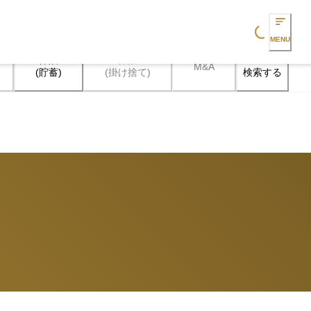
Loading...
MENU
保険

保険

M&A
検索する
(貯蓄)
(掛け捨て)