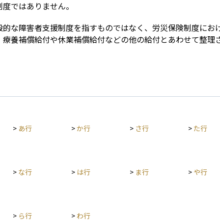
制度ではありません。
般的な障害者支援制度を指すものではなく、労災保険制度にお
、療養補償給付や休業補償給付などの他の給付とあわせて整理
>
あ行
>
か行
>
さ行
>
た行
>
な行
>
は行
>
ま行
>
や行
>
ら行
>
わ行