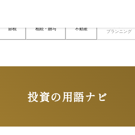
ライフ

節税
相続・贈与
不動産
プランニング
投資の用語ナビ