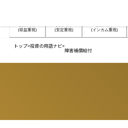
資産運用

資産運用

資産運用

(収益重視)
(安定重視)
(インカム重視)
トップ
>
投資の用語ナビ
>
障害補償給付