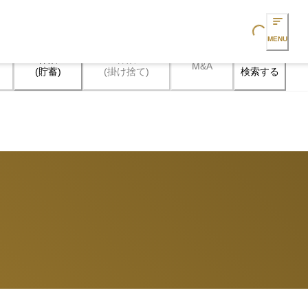
Loading...
MENU
保険

保険

M&A
検索する
(貯蓄)
(掛け捨て)