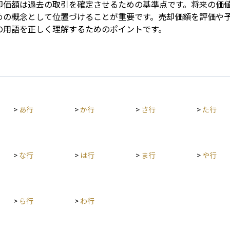
却価額は過去の取引を確定させるための基準点です。将来の価
めの概念として位置づけることが重要です。売却価額を評価や
の用語を正しく理解するためのポイントです。
>
あ行
>
か行
>
さ行
>
た行
>
な行
>
は行
>
ま行
>
や行
>
ら行
>
わ行