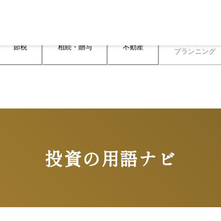
ライフ

節税
相続・贈与
不動産
プランニング
投資の用語ナビ