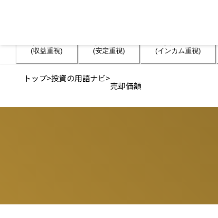
資産運用

資産運用

資産運用

(収益重視)
(安定重視)
(インカム重視)
トップ
>
投資の用語ナビ
>
売却価額